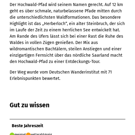
Ergebnisliste
Kachel &
Übersicht
Der Hochwald-Pfad wird seinem Namen gerecht. Auf 12 km
Übersicht
Intelligenz trifft
Hambur
Variante 0
destination.epaper
Ergebnisliste: div
destination.tab
Kachelwand
Variante 0
geht es über schmale, naturbelassene Pfade mitten durch
Ergebnisliste
Content Creation:
ger
Variante 1
Filter zu Höhen
Übersicht
Variante 1
destination.guestcard
die unterschiedlichsten Waldformationen. Das besondere
Der KI-Wizard und
Menü -
destination.teaserwall
Link-Liste
Ergebnisliste:
3er-Raster
Highlight ist das „Herberloch“, ein alter Steinbruch, der sich
KI-Checker in
Variante
destination.highlight
individueller Filter
destination.tide
4er-Raster
Mediengalerie
im Laufe der Zeit zu einem herrlichen See entwickelt hat.
one.data
3
"beste Reisezeit"
Übersicht
Am Rande des Ufers lässt sich bei einer Rast die Ruhe des
Kachel-Slider
destination.html
Hambur
destination.topspot
Mini-Teaser
Waldes in vollen Zügen genießen. Der Mix aus
Variante 0
ger
Übersicht
destination.imageclick
wildromantischen Bachtälern, steilen Anstiegen und einer
destination.trilogy
Variante 1
Silhouette
Menü -
Variante 0
einzigartigen Fernsicht über das nördliche Saarland macht
Übersicht
Variante 2
Variante
destination.language
Variante 1
destination.weather
Tabelle
den Hochwald-Pfad zu einer Entdeckungs-Tour.
Variante 0
4
Variante 3
Übersicht
destination.login
Variante 1
destination.youtube
Text und
Der Weg wurde vom Deutschen Wanderinstitut mit 71
Variante 0
Medien
Erlebnispunkten bewertet.
destination.logo
Variante 1
Variante 2
Vertikale
destination.mail
Timeline
destination.medialibrary
Übersicht
XXL-Galerie
Gut zu wissen
Variante 0
destination.mediawall
Übersicht
Variante 1
Zitat
Variante 0
destination.multisearch
Übersicht
Variante 2
Variante 1
Beste Jahreszeit
Variante 0
Variante 3
Variante 2
Variante 1
geeignet
wetterabhängig