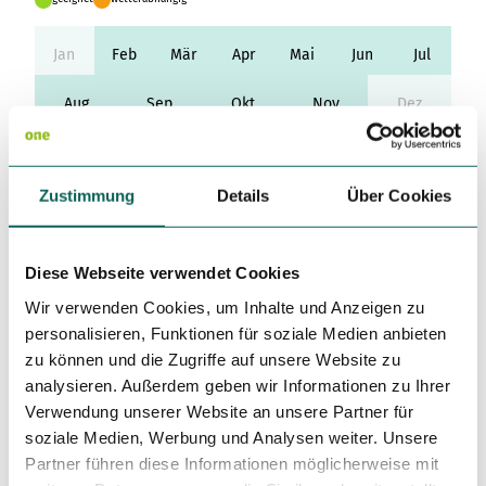
Variante 3
Variante 2
Variante 4
Jan
Feb
Mär
Apr
Mai
Jun
Jul
Variante 5
Aug
Sep
Okt
Nov
Dez
Toureigenschaften
Zustimmung
Details
Über Cookies
Rundweg
Autor:in
Diese Webseite verwendet Cookies
Frank Polotzek
Wir verwenden Cookies, um Inhalte und Anzeigen zu
personalisieren, Funktionen für soziale Medien anbieten
Organisation
zu können und die Zugriffe auf unsere Website zu
Saarland
analysieren. Außerdem geben wir Informationen zu Ihrer
Verwendung unserer Website an unsere Partner für
Lizenz (Stammdaten)
soziale Medien, Werbung und Analysen weiter. Unsere
Partner führen diese Informationen möglicherweise mit