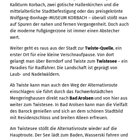
Ergebnisliste
Kachel &
Übersicht
Kalkturm Korbach, zwei gotische Hallenkirchen und die
Übersicht
Intelligenz trifft
Hambur
Variante 0
destination.epaper
Ergebnisliste: div
destination.tab
Kachelwand
Variante 0
mittelalterliche Stadtbefestigung oder das preisgekrönte
Ergebnisliste
Content Creation:
ger
Variante 1
Filter zu Höhen
Übersicht
Variante 1
destination.guestcard
Wolfgang-Bonhage-MUSEUM KORBACH – überall stößt man
Der KI-Wizard und
Menü -
destination.teaserwall
Link-Liste
Ergebnisliste:
3er-Raster
auf Spuren der nahen und fernen Vergangenheit. Doch auch
KI-Checker in
Variante
destination.highlight
individueller Filter
destination.tide
4er-Raster
Mediengalerie
die moderne Fußgängerzone ist immer einen Abstecher
one.data
3
"beste Reisezeit"
Übersicht
wert.
Kachel-Slider
destination.html
Hambur
destination.topspot
Mini-Teaser
Variante 0
ger
Übersicht
Weiter geht es raus aus der Stadt zur
Twiste-Quelle
, ein
destination.imageclick
destination.trilogy
Variante 1
Silhouette
Menü -
Variante 0
erster Ort für eine kleine Verschnaufpause. Von dort
Übersicht
Variante 2
Variante
destination.language
gelangt man über Berndorf und Twiste zum
Twistesee
– ein
Variante 1
destination.weather
Tabelle
Variante 0
4
Variante 3
Paradies für Radfahrer. Die Landschaft ist geprägt von
Übersicht
destination.login
Variante 1
destination.youtube
Text und
Laub- und Nadelwäldern.
Variante 0
Medien
destination.logo
Variante 1
Ab Twiste kann man auch den Weg der Alternativroute
Variante 2
Vertikale
destination.mail
einschlagen: sie führt durch das Fachwerkstädtchen
Timeline
Mengeringhausen direkt nach
Bad Arolsen
und von hier aus
destination.medialibrary
Übersicht
weiter zum Twistesee. In Bad Arolsen kann man die Vielfalt
XXL-Galerie
Variante 0
des Barock genießen und sich an dem schönen Stadtbild
destination.mediawall
Übersicht
Variante 1
Zitat
mit Residenzschloss und breiten Alleen erfreuen.
Variante 0
destination.multisearch
Übersicht
Variante 2
Variante 1
Am Twistesee stößt die Alternativroute wieder auf die
Variante 0
Variante 3
Variante 2
Hauptroute. Der See lädt zum Baden, Wasserski fahren und
Variante 1