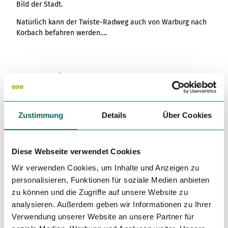
Bild der Stadt.
Natürlich kann der Twiste-Radweg auch von Warburg nach
Korbach befahren werden….
Gut zu wissen
Wegebeläge
Zustimmung
Details
Über Cookies
Unbekannt (5%)
Asphalt
(90%)
Schotter (5%)
Diese Webseite verwendet Cookies
Wir verwenden Cookies, um Inhalte und Anzeigen zu
Beste Jahreszeit
personalisieren, Funktionen für soziale Medien anbieten
geeignet
wetterabhängig
zu können und die Zugriffe auf unsere Website zu
analysieren. Außerdem geben wir Informationen zu Ihrer
Jan
Feb
Mär
Apr
Mai
Jun
Jul
Verwendung unserer Website an unsere Partner für