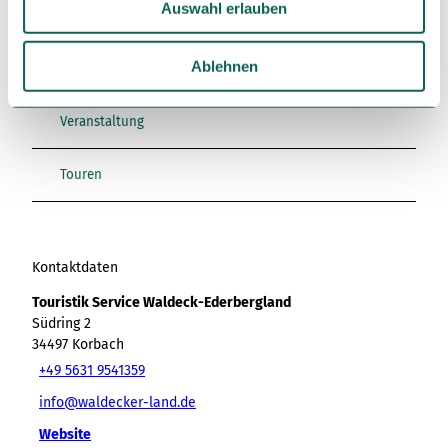
Auswahl erlauben
s
w
In der Nähe
Auf der Karte anschauen
a
Ablehnen
h
l
Veranstaltung
Touren
Kontaktdaten
Touristik Service Waldeck-Ederbergland
Südring 2
34497
Korbach
+49 5631 9541359
info@waldecker-land.de
Website