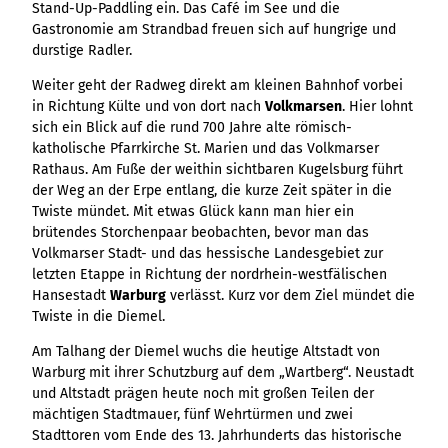
Stand-Up-Paddling ein. Das Café im See und die
Variante 3
Variante 2
Gastronomie am Strandbad freuen sich auf hungrige und
Variante 4
durstige Radler.
Variante 5
Weiter geht der Radweg direkt am kleinen Bahnhof vorbei
in Richtung Külte und von dort nach
Volkmarsen
. Hier lohnt
sich ein Blick auf die rund 700 Jahre alte römisch-
katholische Pfarrkirche St. Marien und das Volkmarser
Rathaus. Am Fuße der weithin sichtbaren Kugelsburg führt
der Weg an der Erpe entlang, die kurze Zeit später in die
Twiste mündet. Mit etwas Glück kann man hier ein
brütendes Storchenpaar beobachten, bevor man das
Volkmarser Stadt- und das hessische Landesgebiet zur
letzten Etappe in Richtung der nordrhein-westfälischen
Hansestadt
Warburg
verlässt. Kurz vor dem Ziel mündet die
Twiste in die Diemel.
Am Talhang der Diemel wuchs die heutige Altstadt von
Warburg mit ihrer Schutzburg auf dem „Wartberg“. Neustadt
und Altstadt prägen heute noch mit großen Teilen der
mächtigen Stadtmauer, fünf Wehrtürmen und zwei
Stadttoren vom Ende des 13. Jahrhunderts das historische