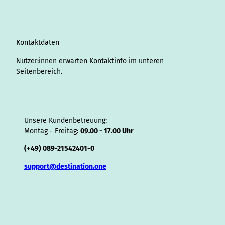
r
I
o
e
e
s
v
p
y
a
n
k
s
i
p
m
t
s
o
Kontaktdaten
r
Nutzer:innen erwarten Kontaktinfo im unteren
Seitenbereich.
Unsere Kundenbetreuung:
Montag - Freitag:
09.00 - 17.00 Uhr
(+49) 089-21542401-0
support@destination.one