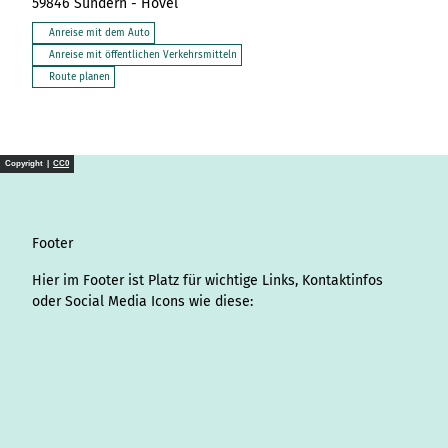
59846
Sundern
- Hövel
Anreise mit dem Auto
Anreise mit öffentlichen Verkehrsmitteln
Route planen
Copyright |
CC0
Footer
Hier im Footer ist Platz für wichtige Links, Kontaktinfos
oder Social Media Icons wie diese:
I
L
f
Y
P
X
T
T
T
W
S
n
i
a
o
i
i
h
r
h
p
s
n
c
u
n
k
r
i
a
o
t
k
e
T
t
T
e
p
t
t
a
e
b
u
e
o
a
A
s
i