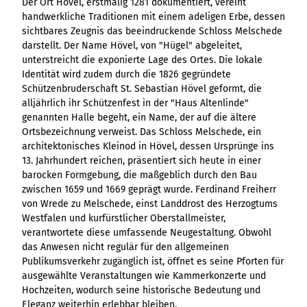
Der Ort Hövel, erstmalig 1281 dokumentiert, vereint
Ergebnisliste
Kachel &
Übersicht
Übersicht
Intelligenz trifft
Hambur
Variante 0
destination.epaper
handwerkliche Traditionen mit einem adeligen Erbe, dessen
Ergebnisliste: div
destination.tab
Kachelwand
Variante 0
Ergebnisliste
Content Creation:
ger
Variante 1
sichtbares Zeugnis das beeindruckende Schloss Melschede
Filter zu Höhen
Übersicht
Variante 1
destination.guestcard
Der KI-Wizard und
Menü -
destination.teaserwall
Link-Liste
darstellt. Der Name Hövel, von "Hügel" abgeleitet,
Ergebnisliste:
3er-Raster
KI-Checker in
Variante
unterstreicht die exponierte Lage des Ortes. Die lokale
destination.highlight
individueller Filter
destination.tide
4er-Raster
Mediengalerie
one.data
3
Identität wird zudem durch die 1826 gegründete
"beste Reisezeit"
Übersicht
Kachel-Slider
destination.html
Hambur
Schützenbruderschaft St. Sebastian Hövel geformt, die
destination.topspot
Mini-Teaser
Variante 0
ger
alljährlich ihr Schützenfest in der "Haus Altenlinde"
Übersicht
destination.imageclick
destination.trilogy
Variante 1
Silhouette
Menü -
genannten Halle begeht, ein Name, der auf die ältere
Variante 0
Übersicht
Variante 2
Variante
destination.language
Ortsbezeichnung verweist. Das Schloss Melschede, ein
Variante 1
destination.weather
Tabelle
Variante 0
4
Variante 3
architektonisches Kleinod in Hövel, dessen Ursprünge ins
Übersicht
destination.login
Variante 1
destination.youtube
Text und
13. Jahrhundert reichen, präsentiert sich heute in einer
Variante 0
Medien
barocken Formgebung, die maßgeblich durch den Bau
destination.logo
Variante 1
zwischen 1659 und 1669 geprägt wurde. Ferdinand Freiherr
Variante 2
Vertikale
destination.mail
von Wrede zu Melschede, einst Landdrost des Herzogtums
Timeline
Westfalen und kurfürstlicher Oberstallmeister,
destination.medialibrary
Übersicht
verantwortete diese umfassende Neugestaltung. Obwohl
XXL-Galerie
Variante 0
das Anwesen nicht regulär für den allgemeinen
destination.mediawall
Übersicht
Variante 1
Zitat
Publikumsverkehr zugänglich ist, öffnet es seine Pforten für
Variante 0
destination.multisearch
Übersicht
Variante 2
ausgewählte Veranstaltungen wie Kammerkonzerte und
Variante 1
Variante 0
Variante 3
Hochzeiten, wodurch seine historische Bedeutung und
Variante 2
Eleganz weiterhin erlebbar bleiben.
Variante 1