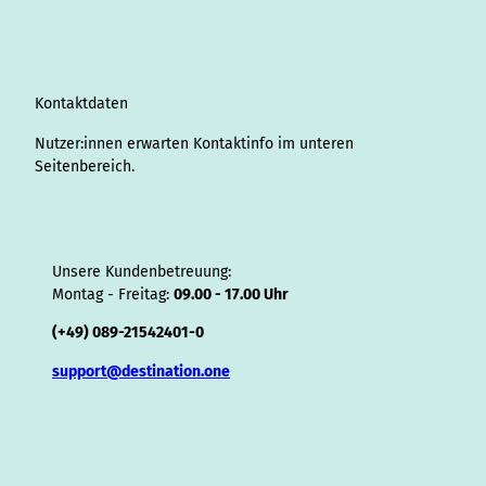
g
d
o
b
r
k
d
d
a
f
r
I
o
e
e
s
v
p
y
a
n
k
s
i
p
m
t
s
o
Kontaktdaten
r
Nutzer:innen erwarten Kontaktinfo im unteren
Seitenbereich.
Unsere Kundenbetreuung:
Montag - Freitag:
09.00 - 17.00 Uhr
(+49) 089-21542401-0
support@destination.one