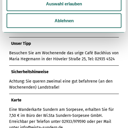
Auswahl erlauben
s
Lizenz (Stammdaten)
w
Sauerland-Tourismus e.V.
a
Ablehnen
h
l
Unser Tipp
Besuchen Sie am Wochenende das urige Café Backhius von
Maria Hegemann in der Höveler Straße 25, Tel: 02935 4524
Sicherheitshinweise
Achtung: Sie queren zweimal eine gut befahrene (an den
Wochenenden) Landstraße!
Karte
Eine Wanderkarte Sundern am Sorpesee, erhalten Sie für
7,50 € im Büro der Wi.Sta Sundern-Sorpesee GmbH.
Erreichbar per Telefon unter 02933/979590 oder per Mail
unter info@wista-sundern.de.