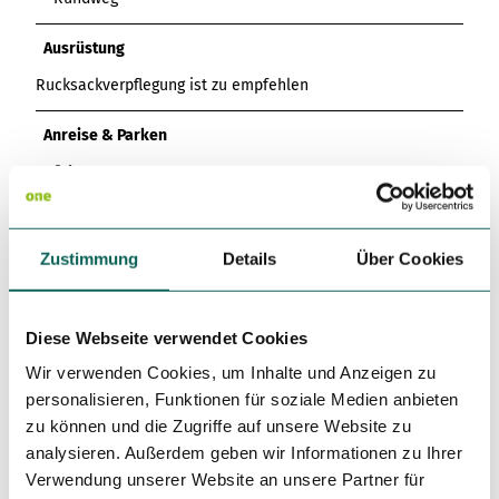
Ausrüstung
Rucksackverpflegung ist zu empfehlen
Anreise & Parken
Anfahrt
1) Aus Richtung Dortmund / Münster über die A 44
Dortmund – Kassel bis Kreuz Werl, dann A 445 Richtung
Arnsberg bis Abfahrt Hüsten / Sundern, über die B 229 nach
Zustimmung
Details
Über Cookies
Hachen, dort Richtung Enkhausen, Hövel
2) Aus Richtung Kassel über die A 44 Kassel - Dortmund bis
Kreuz Werl, dann weiter wie unter Variante 1 beschrieben.
Diese Webseite verwendet Cookies
3) Aus Richtung Köln über die A 4 Köln - Olpe bis Kreuz
Wir verwenden Cookies, um Inhalte und Anzeigen zu
Olpe, auf die A 45 Dortmund - Frankfurt in Richtung
personalisieren, Funktionen für soziale Medien anbieten
Dortmund bis Abfahrt Olpe, über Attendorn, Finnentrop,
zu können und die Zugriffe auf unsere Website zu
Rönkhausen bis nach Allendorf, am Ortsausgang links nach
analysieren. Außerdem geben wir Informationen zu Ihrer
Amecke. Hier nach Langscheid, Tiefenhagen, Enkhausen -
Verwendung unserer Website an unsere Partner für
Hövel