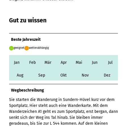
Variante 3
Variante 2
Variante 4
Variante 5
Gut zu wissen
Beste Jahreszeit
geeignet
wetterabhängig
Jan
Feb
Mär
Apr
Mai
Jun
Jul
Aug
Sep
Okt
Nov
Dez
Wegbeschreibung
Sie starten die Wanderung in Sundern-Hövel kurz vor dem
Sportplatz. Hier steht auch eine Wanderkarte. Mit dem
Wanderzeichen A1 geht es zum Sportplatz, erst bergan, dann
senkt sich der Weg ins Tal hinab. Sie bleiben immer
geradeaus, bis Sie zur L 544 kommen. Auf dem kleinen