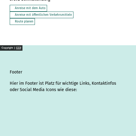
Anreise mit dem Auto
Anreise mit öffentlichen Verkehrsmitteln
Route planen
Copyright |
CC0
Footer
Hier im Footer ist Platz für wichtige Links, Kontaktinfos
oder Social Media Icons wie diese:
I
L
f
Y
P
X
T
T
T
W
S
n
i
a
o
i
i
h
r
h
p
s
n
c
u
n
k
r
i
a
o
t
k
e
T
t
T
e
p
t
t
a
e
b
u
e
o
a
A
s
i