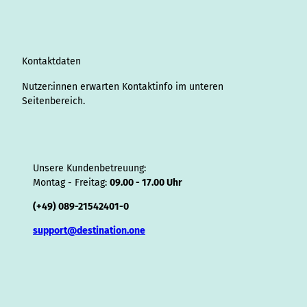
g
d
o
b
r
k
d
d
a
f
r
I
o
e
e
s
v
p
y
a
n
k
s
i
p
m
t
s
o
Kontaktdaten
r
Nutzer:innen erwarten Kontaktinfo im unteren
Seitenbereich.
Unsere Kundenbetreuung:
Montag - Freitag:
09.00 - 17.00 Uhr
(+49) 089-21542401-0
support@destination.one