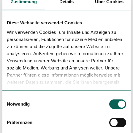
Zustimmung
Details
Über Cookies
Schmallenberger Sauerland Card:
www.sauerland-card.de
Autor:in
Diese Webseite verwendet Cookies
Tourist-Information Schmallenberger Sauerland
Wir verwenden Cookies, um Inhalte und Anzeigen zu
personalisieren, Funktionen für soziale Medien anbieten
Organisation
zu können und die Zugriffe auf unsere Website zu
Schmallenberger Sauerland Tourismus
analysieren. Außerdem geben wir Informationen zu Ihrer
Verwendung unserer Website an unsere Partner für
Lizenz (Stammdaten)
soziale Medien, Werbung und Analysen weiter. Unsere
Partner führen diese Informationen möglicherweise mit
weiteren Daten zusammen, die Sie ihnen bereitgestellt
haben oder die sie im Rahmen Ihrer Nutzung der Dienste
gesammelt haben.
Unser Tipp
E
Notwendig
i
In der Pfarrkiche St. Cosmas & St. Damian wird die
n
"Schwarze Hand" von Bödefeld aufbewahrt und ausgestellt,
w
Präferenzen
um die sich verschiedene Mythen ranken.
i