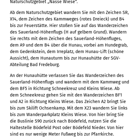
Naturschutzgebiet „Nasse Wiese“.
Variante 3
Variante 2
Variante 4
Ab dem Naturschutzgebiet wandern Sie mit den Zeichen SR,
Variante 5
X14, dem Zeichen des Kammweges (rotes Dreieck) und B4
bis zur Feuerstätte. Hier stoßen Sie auf das Wanderzeichen
des Sauerland-Höhenflugs (H auf gelbem Grund). Wandern
Sie rechts mit dem Zeichen des Sauerland-Höhenfluges,
dem A9 und dem B4 über die Hunau, vorbei am Hundegrab,
dem Gedenkstein, dem Irreplatz, dem Hunau-Lift (schöne
Aussicht), dem Hunauturm bis zur Hunauhütte der SGV-
Abteilung Bad Fredeburg.
An der Hunauhütte verlassen Sie das Wanderzeichen des
Sauerland-Höhenflugs und wandern mit dem Kammweg und
dem BF5 in Richtung Schneekreuz und Kleins Wiese. Ab
dem Schneekreuz gehen Sie mit den Wanderzeichen BF1
und A2 in Richtung Kleins Wiese. Das Zeichen A2 bringt Sie
bis zum Skilift Ochsenkamp. Mit dem X23 wandern Sie links
bis zum Wanderparkplatz Kleins Wiese. Von hier bring Sie
die Buslinie S90 zurück nach Bödefeld, nutzen Sie die
Haltestelle Bödefeld Post oder Bödefeld Nieder. Von hier
sind es nur wenige Meter Fußweg bis zur Pfarrkirche.