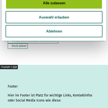
s
Alle zulassen
a
Niedersächsische Landesforsten
27711
Osterholz-Scharmbeck
u
Auswahl erlauben
s
WPZ.Elbe-Weser@NLF.Niedersachsen.de
w
Website
a
Ablehnen
Anreise mit dem Auto
h
Anreise mit öffentlichen Verkehrsmitteln
l
Route planen
Copyright |
CC0
Footer
Hier im Footer ist Platz für wichtige Links, Kontaktinfos
oder Social Media Icons wie diese: