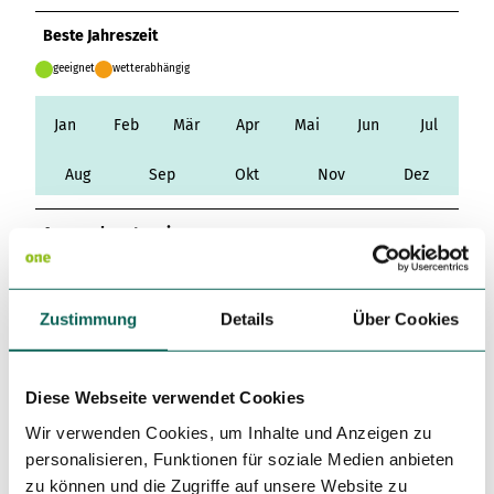
Variante 3
Variante 2
Beste Jahreszeit
Variante 4
Variante 5
geeignet
wetterabhängig
Jan
Feb
Mär
Apr
Mai
Jun
Jul
Aug
Sep
Okt
Nov
Dez
Ansprechpartner:in
Touristikagentur Teufelsmoor-Worpsweder-Unterweser
e.V.
Zustimmung
Details
Über Cookies
Autor:in
Touristikagentur Teufelsmoor-Worpswede-Unterweser e.V.
Diese Webseite verwendet Cookies
Wir verwenden Cookies, um Inhalte und Anzeigen zu
Organisation
personalisieren, Funktionen für soziale Medien anbieten
zu können und die Zugriffe auf unsere Website zu
Touristikagentur Teufelsmoor-Worpswede-Unterweser e.V.