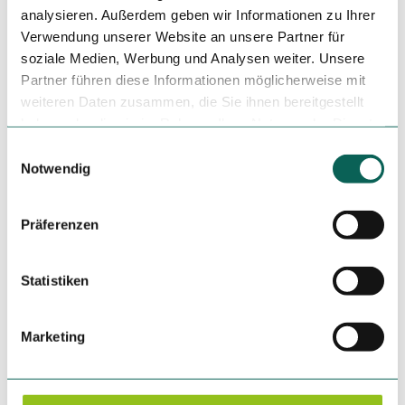
analysieren. Außerdem geben wir Informationen zu Ihrer
Verwendung unserer Website an unsere Partner für
Lizenz (Stammdaten)
soziale Medien, Werbung und Analysen weiter. Unsere
Partner führen diese Informationen möglicherweise mit
Touristikagentur Teufelsmoor-Worpswede-Unterweser e.V.
weiteren Daten zusammen, die Sie ihnen bereitgestellt
haben oder die sie im Rahmen Ihrer Nutzung der Dienste
gesammelt haben.
E
Notwendig
i
n
w
Präferenzen
i
In der Nähe
Auf der Karte anschauen
l
l
Statistiken
i
Touren
g
Marketing
u
n
g
Kontaktdaten