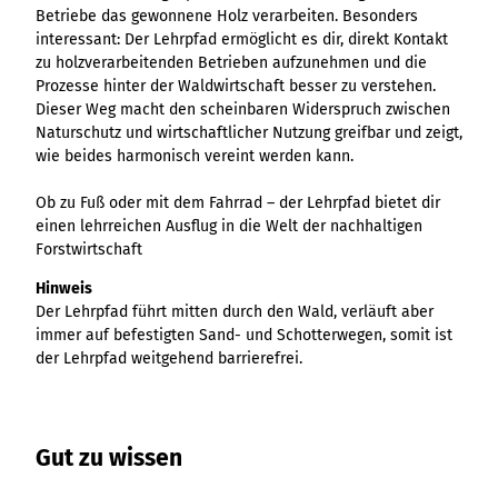
Ergebnisliste
Kachel &
Übersicht
Betriebe das gewonnene Holz verarbeiten. Besonders
Übersicht
Intelligenz trifft
Hambur
Variante 0
destination.epaper
Ergebnisliste: div
destination.tab
Kachelwand
Variante 0
interessant: Der Lehrpfad ermöglicht es dir, direkt Kontakt
Ergebnisliste
Content Creation:
ger
Variante 1
Filter zu Höhen
Übersicht
Variante 1
destination.guestcard
zu holzverarbeitenden Betrieben aufzunehmen und die
Der KI-Wizard und
Menü -
destination.teaserwall
Link-Liste
Ergebnisliste:
3er-Raster
Prozesse hinter der Waldwirtschaft besser zu verstehen.
KI-Checker in
Variante
destination.highlight
individueller Filter
destination.tide
4er-Raster
Mediengalerie
Dieser Weg macht den scheinbaren Widerspruch zwischen
one.data
3
"beste Reisezeit"
Übersicht
Naturschutz und wirtschaftlicher Nutzung greifbar und zeigt,
Kachel-Slider
destination.html
Hambur
destination.topspot
Mini-Teaser
wie beides harmonisch vereint werden kann.
Variante 0
ger
Übersicht
destination.imageclick
destination.trilogy
Variante 1
Silhouette
Menü -
Variante 0
Ob zu Fuß oder mit dem Fahrrad – der Lehrpfad bietet dir
Übersicht
Variante 2
Variante
destination.language
Variante 1
destination.weather
Tabelle
einen lehrreichen Ausflug in die Welt der nachhaltigen
Variante 0
4
Variante 3
Übersicht
Forstwirtschaft
destination.login
Variante 1
destination.youtube
Text und
Variante 0
Medien
Hinweis
destination.logo
Variante 1
Der Lehrpfad führt mitten durch den Wald, verläuft aber
Variante 2
Vertikale
destination.mail
immer auf befestigten Sand- und Schotterwegen, somit ist
Timeline
der Lehrpfad weitgehend barrierefrei.
destination.medialibrary
Übersicht
XXL-Galerie
Variante 0
destination.mediawall
Übersicht
Variante 1
Zitat
Variante 0
destination.multisearch
Übersicht
Variante 2
Gut zu wissen
Variante 1
Variante 0
Variante 3
Variante 2
Variante 1