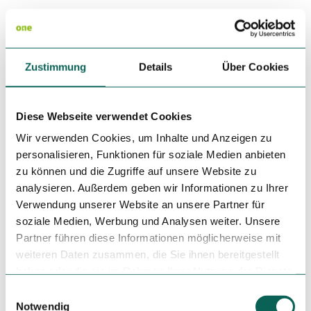
Festes Schuhwerk und ausreichend Getränke sind
empfohlen.
Anreise & Parken
Zustimmung
Details
Über Cookies
Parken
Parkmöglichkeiten befinden Sie an der Straße "Im Ohle"
oder oberhalb des Kurhauses.
Diese Webseite verwendet Cookies
Öffentliche Verkehrsmittel
Wir verwenden Cookies, um Inhalte und Anzeigen zu
In Bad Fredeburg verkehren die Buslinien S90 und 464. Zum
personalisieren, Funktionen für soziale Medien anbieten
Start Ihrer Wanderung nutzen Sie die Bushaltestelle
zu können und die Zugriffe auf unsere Website zu
"Sparkasse".
analysieren. Außerdem geben wir Informationen zu Ihrer
Verwendung unserer Website an unsere Partner für
Weitere Infos / Links
soziale Medien, Werbung und Analysen weiter. Unsere
Partner führen diese Informationen möglicherweise mit
Übernachtungsmöglichkeiten finden Sie auf der
weiteren Daten zusammen, die Sie ihnen bereitgestellt
Internetseite des
Schmallenberger Sauerlandes
.
haben oder die sie im Rahmen Ihrer Nutzung der Dienste
gesammelt haben.
E
Autor:in
Notwendig
i