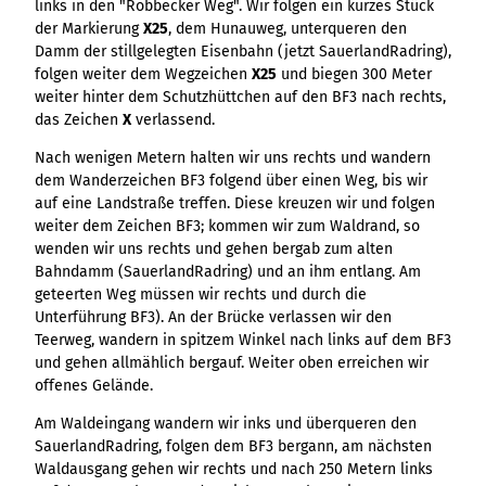
links in den "Robbecker Weg". Wir folgen ein kurzes Stück
Variante 3
Variante 2
der Markierung
X25
, dem Hunauweg, unterqueren den
Variante 4
Damm der stillgelegten Eisenbahn (jetzt SauerlandRadring),
Variante 5
folgen weiter dem Wegzeichen
X25
und biegen 300 Meter
weiter hinter dem Schutzhüttchen auf den BF3 nach rechts,
das Zeichen
X
verlassend.
Nach wenigen Metern halten wir uns rechts und wandern
dem Wanderzeichen BF3 folgend über einen Weg, bis wir
auf eine Landstraße treffen. Diese kreuzen wir und folgen
weiter dem Zeichen BF3; kommen wir zum Waldrand, so
wenden wir uns rechts und gehen bergab zum alten
Bahndamm (SauerlandRadring) und an ihm entlang. Am
geteerten Weg müssen wir rechts und durch die
Unterführung BF3). An der Brücke verlassen wir den
Teerweg, wandern in spitzem Winkel nach links auf dem BF3
und gehen allmählich bergauf. Weiter oben erreichen wir
offenes Gelände.
Am Waldeingang wandern wir inks und überqueren den
SauerlandRadring, folgen dem BF3 bergann, am nächsten
Waldausgang gehen wir rechts und nach 250 Metern links