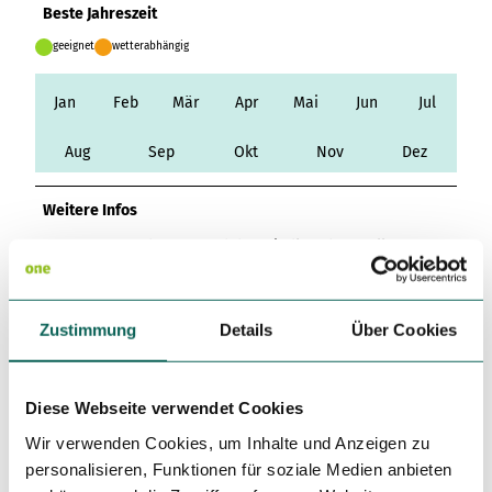
Variante 3
Beste Jahreszeit
Variante 2
Variante 4
geeignet
wetterabhängig
Variante 5
Jan
Feb
Mär
Apr
Mai
Jun
Jul
Aug
Sep
Okt
Nov
Dez
Weitere Infos
In Etappe 3 wurde aufgrund der Windkraftbaustellen
oberhalb von Gieselwerder eine Umleitung eingerichtet, die
bisher aber auch schon als „Alternativstrecke XW“ galt. Das
Trumbachtal ist also vorübergehend nicht wanderbar und
Zustimmung
Details
Über Cookies
der Einstieg über Gieselwerder (Parkplatz Mühlenplatz)
somit offiziell nicht möglich.
Diese Webseite verwendet Cookies
Autor:in
Wir verwenden Cookies, um Inhalte und Anzeigen zu
Naturpark Reinhardswald
personalisieren, Funktionen für soziale Medien anbieten