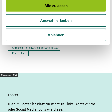
Touren
s
Alle zulassen
a
u
Auswahl erlauben
s
Kontaktdaten
w
a
Ablehnen
34369
Hofgeismar
h
Anreise mit dem Auto
l
Anreise mit öffentlichen Verkehrsmitteln
Route planen
Copyright |
CC0
Footer
Hier im Footer ist Platz für wichtige Links, Kontaktinfos
oder Social Media Icons wie diese: