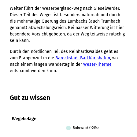
Ergebnisliste
Kachel &
Übersicht
Übersicht
Intelligenz trifft
Hambur
Variante 0
destination.epaper
Weiter führt der Weserbergland-Weg nach Gieselwerder.
Ergebnisliste: div
destination.tab
Kachelwand
Variante 0
Ergebnisliste
Content Creation:
ger
Variante 1
Dieser Teil des Weges ist besonders naturnah und durch
Filter zu Höhen
Übersicht
Variante 1
destination.guestcard
Der KI-Wizard und
Menü -
destination.teaserwall
Link-Liste
die mehrmalige Querung des Lumbachs (auch Trumbach
Ergebnisliste:
3er-Raster
KI-Checker in
Variante
destination.highlight
genannt) abwechslungsreich. Bei nasser Witterung ist hier
individueller Filter
destination.tide
4er-Raster
Mediengalerie
one.data
3
besondere Vorsicht geboten, da der Weg teilweise rutschig
"beste Reisezeit"
Übersicht
Kachel-Slider
destination.html
Hambur
destination.topspot
Mini-Teaser
sein kann.
Variante 0
ger
Übersicht
destination.imageclick
destination.trilogy
Variante 1
Silhouette
Durch den nördlichen Teil des Reinhardswaldes geht es
Menü -
Variante 0
Übersicht
Variante 2
zum Etappenziel in die
Barockstadt Bad Karlshafen
, wo
Variante
destination.language
Variante 1
destination.weather
Tabelle
Variante 0
nach einem langen Wandertag in der
Weser-Therme
4
Variante 3
Übersicht
destination.login
entspannt werden kann.
Variante 1
destination.youtube
Text und
Variante 0
Medien
destination.logo
Variante 1
Variante 2
Vertikale
destination.mail
Timeline
Gut zu wissen
destination.medialibrary
Übersicht
XXL-Galerie
Variante 0
destination.mediawall
Übersicht
Variante 1
Zitat
Wegebeläge
Variante 0
destination.multisearch
Übersicht
Variante 2
Variante 1
Unbekannt (100%)
Variante 0
Variante 3
Variante 2
Variante 1