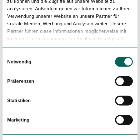
zu können und die Zugriffe auf unsere Website zu
Organisation
analysieren. Außerdem geben wir Informationen zu Ihrer
Regionalmanagement Nordhessen GmbH
Verwendung unserer Website an unsere Partner für
soziale Medien, Werbung und Analysen weiter. Unsere
Lizenz (Stammdaten)
Partner führen diese Informationen möglicherweise mit
Naturpark Reinhardswald
weiteren Daten zusammen, die Sie ihnen bereitgestellt
haben oder die sie im Rahmen Ihrer Nutzung der Dienste
gesammelt haben.
E
Notwendig
i
n
w
Präferenzen
i
In der Nähe
Auf der Karte anschauen
l
l
Statistiken
i
Veranstaltung
g
Marketing
u
Sehenswertes
n
g