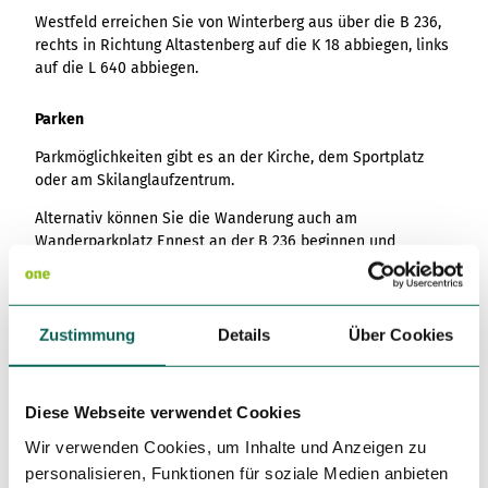
Westfeld erreichen Sie von Winterberg aus über die B 236,
rechts in Richtung Altastenberg auf die K 18 abbiegen, links
auf die L 640 abbiegen.
Parken
Parkmöglichkeiten gibt es an der Kirche, dem Sportplatz
oder am Skilanglaufzentrum.
Alternativ können Sie die Wanderung auch am
Wanderparkplatz Ennest an der B 236 beginnen und
während der Tour die Einkehrmöglichkeiten in Westfeld
nutzen.
Zustimmung
Details
Über Cookies
Öffentliche Verkehrsmittel
Westfeld erreichen Sie aus Richtung Schmallenberg und
vom Bahnhof Winterberg aus, mit der Buslinie S40.
Diese Webseite verwendet Cookies
Bushaltestelle in Westfeld: Schneider - Kirche
Wir verwenden Cookies, um Inhalte und Anzeigen zu
Fahrplanauskunft der RLG
personalisieren, Funktionen für soziale Medien anbieten