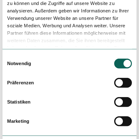
zu können und die Zugriffe auf unsere Website zu
analysieren. Außerdem geben wir Informationen zu Ihrer
Autor:in
Verwendung unserer Website an unsere Partner für
Schmallenberger Sauerland Tourismus
soziale Medien, Werbung und Analysen weiter. Unsere
Partner führen diese Informationen möglicherweise mit
Organisation
weiteren Daten zusammen, die Sie ihnen bereitgestellt
Schmallenberger Sauerland Tourismus
haben oder die sie im Rahmen Ihrer Nutzung der Dienste
gesammelt haben.
E
Lizenz (Stammdaten)
Notwendig
i
n
w
Präferenzen
i
Unser Tipp
l
l
Statistiken
Nach der Wanderung empfiehlt sich eine Einkehr in einem
der Westfelder Gasthöfe oder Cafes.
i
g
Marketing
Sicherheitshinweise
u
n
Im Hochsauerlandkreis ist ein Rettungspunktsystem