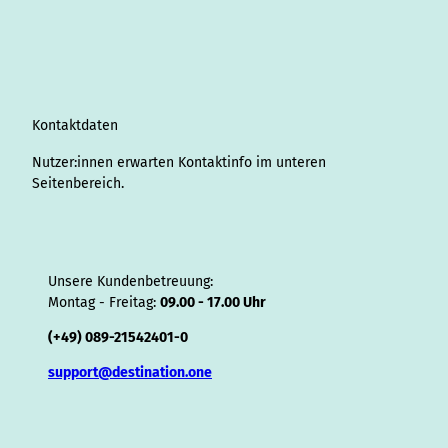
a
e
b
u
e
o
a
A
s
i
g
d
o
b
r
k
d
d
a
f
r
I
o
e
e
s
v
p
y
a
n
k
s
i
p
m
t
s
o
Kontaktdaten
r
Nutzer:innen erwarten Kontaktinfo im unteren
Seitenbereich.
Unsere Kundenbetreuung:
Montag - Freitag:
09.00 - 17.00 Uhr
(+49) 089-21542401-0
support@destination.one