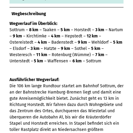
Variante 3
Variante 2
Variante 4
Wegbeschreibung
Variante 5
Wegverlauf im Überblick:
Sottrum –
8 km
– Taaken –
5 km
– Horstedt –
3 km
– Nartum
–
9 km
– Kirchtimke –
4 km
– Hepstedt –
12 km
–
Ostereistedt –
4 km
– Badenstedt –
9 km
– Wehldorf –
5 km
– Elsdorf –
3 km
– Hatzte –
9 km
– Sothel –
5 km
–
Westeresch –
11 km
– Rotenburg (Wümme) –
7 km
–
Unterstedt –
5 km
– Waffensen –
6 km
– Sottrum
Ausführlicher Wegverlauf:
Die 106 km lange Rundtour startet am Bahnhof Sottrum, der
an der Bahnstrecke Hamburg-Bremen liegt und damit eine
gute Anreisemöglichkeit bietet. Zunächst geht es 13 km in
Richtung Horstedt. Wir fahren dazu durch Wohngebiete und
das Zentrum des Ortes, durchqueren das Wiestetal und
überqueren die Autobahn A1, bis wir die Kräuterdörfer
Stapel und Horstedt erreichen. In Stapel befindet sich ein
toller Rastplatz direkt an Niedersachsen größtem