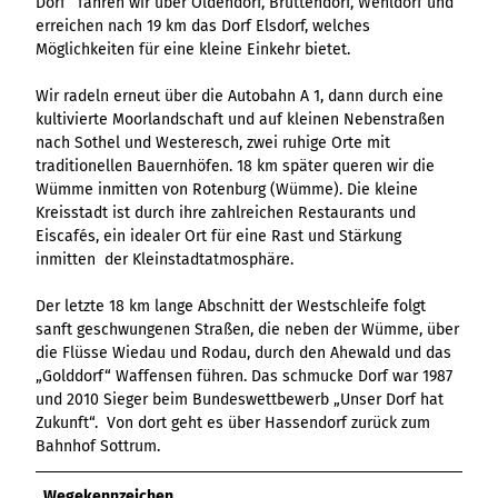
Dorf“ fahren wir über Oldendorf, Brüttendorf, Wehldorf und
erreichen nach 19 km das Dorf Elsdorf, welches
Möglichkeiten für eine kleine Einkehr bietet.
Wir radeln erneut über die Autobahn A 1, dann durch eine
kultivierte Moorlandschaft und auf kleinen Nebenstraßen
nach Sothel und Westeresch, zwei ruhige Orte mit
traditionellen Bauernhöfen. 18 km später queren wir die
Wümme inmitten von Rotenburg (Wümme). Die kleine
Kreisstadt ist durch ihre zahlreichen Restaurants und
Eiscafés, ein idealer Ort für eine Rast und Stärkung
inmitten der Kleinstadtatmosphäre.
Der letzte 18 km lange Abschnitt der Westschleife folgt
sanft geschwungenen Straßen, die neben der Wümme, über
die Flüsse Wiedau und Rodau, durch den Ahewald und das
„Golddorf“ Waffensen führen. Das schmucke Dorf war 1987
und 2010 Sieger beim Bundeswettbewerb „Unser Dorf hat
Zukunft“. Von dort geht es über Hassendorf zurück zum
Bahnhof Sottrum.
Wegekennzeichen