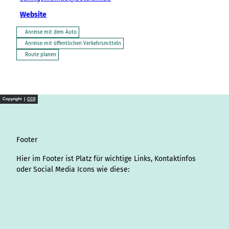
Website
Anreise mit dem Auto
Anreise mit öffentlichen Verkehrsmitteln
Route planen
Copyright |
CC0
Footer
Hier im Footer ist Platz für wichtige Links, Kontaktinfos
oder Social Media Icons wie diese:
I
L
f
Y
P
X
T
T
T
W
S
n
i
a
o
i
i
h
r
h
p
s
n
c
u
n
k
r
i
a
o
t
k
e
T
t
T
e
p
t
t