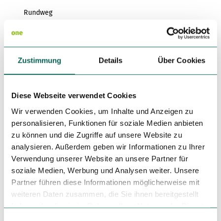
Variante 3
Variante 2
Rundweg
Variante 4
Variante 5
Autor:in
Harzer Tourismusverband
Zustimmung
Details
Über Cookies
Organisation
Harz: Magische Gebirgswelt
Diese Webseite verwendet Cookies
Wir verwenden Cookies, um Inhalte und Anzeigen zu
Lizenz (Stammdaten)
personalisieren, Funktionen für soziale Medien anbieten
zu können und die Zugriffe auf unsere Website zu
analysieren. Außerdem geben wir Informationen zu Ihrer
Verwendung unserer Website an unsere Partner für
soziale Medien, Werbung und Analysen weiter. Unsere
Partner führen diese Informationen möglicherweise mit
weiteren Daten zusammen, die Sie ihnen bereitgestellt
In der Nähe
Auf der Karte anschauen
haben oder die sie im Rahmen Ihrer Nutzung der Dienste
gesammelt haben.
E