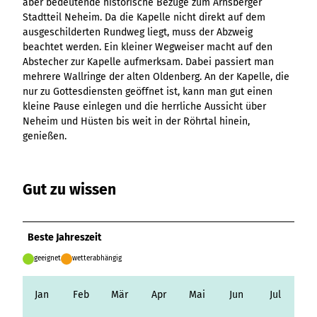
aber bedeutende historische Bezüge zum Arnsberger
Ergebnisliste
Kachel &
Übersicht
Übersicht
Intelligenz trifft
Hambur
Variante 0
destination.epaper
Stadtteil Neheim. Da die Kapelle nicht direkt auf dem
Ergebnisliste: div
destination.tab
Kachelwand
Variante 0
Ergebnisliste
Content Creation:
ger
Variante 1
ausgeschilderten Rundweg liegt, muss der Abzweig
Filter zu Höhen
Übersicht
Variante 1
destination.guestcard
Der KI-Wizard und
Menü -
destination.teaserwall
Link-Liste
beachtet werden. Ein kleiner Wegweiser macht auf den
Ergebnisliste:
3er-Raster
KI-Checker in
Variante
Abstecher zur Kapelle aufmerksam. Dabei passiert man
destination.highlight
individueller Filter
destination.tide
4er-Raster
Mediengalerie
one.data
3
mehrere Wallringe der alten Oldenberg. An der Kapelle, die
"beste Reisezeit"
Übersicht
Kachel-Slider
destination.html
Hambur
nur zu Gottesdiensten geöffnet ist, kann man gut einen
destination.topspot
Mini-Teaser
Variante 0
ger
kleine Pause einlegen und die herrliche Aussicht über
Übersicht
destination.imageclick
destination.trilogy
Variante 1
Silhouette
Menü -
Neheim und Hüsten bis weit in der Röhrtal hinein,
Variante 0
Übersicht
Variante 2
Variante
destination.language
genießen.
Variante 1
destination.weather
Tabelle
Variante 0
4
Variante 3
Übersicht
destination.login
Variante 1
destination.youtube
Text und
Variante 0
Medien
destination.logo
Gut zu wissen
Variante 1
Variante 2
Vertikale
destination.mail
Timeline
destination.medialibrary
Übersicht
Beste Jahreszeit
XXL-Galerie
Variante 0
destination.mediawall
Übersicht
geeignet
wetterabhängig
Variante 1
Zitat
Variante 0
destination.multisearch
Übersicht
Variante 2
Variante 1
Jan
Feb
Mär
Apr
Mai
Jun
Jul
Variante 0
Variante 3
Variante 2
Variante 1