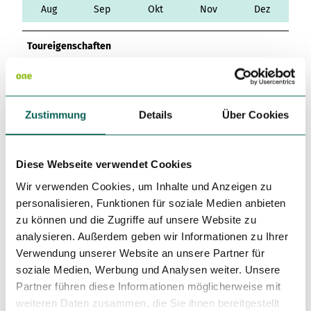
Variante 3
Aug
Sep
Okt
Nov
Dez
Variante 2
Variante 4
Variante 5
Toureigenschaften
Kulturell interessant
Rundweg
Zustimmung
Details
Über Cookies
Autor:in
Diese Webseite verwendet Cookies
Stadt Arnsberg
Wir verwenden Cookies, um Inhalte und Anzeigen zu
Organisation
personalisieren, Funktionen für soziale Medien anbieten
zu können und die Zugriffe auf unsere Website zu
Sauerland-Tourismus e.V.
analysieren. Außerdem geben wir Informationen zu Ihrer
Verwendung unserer Website an unsere Partner für
Lizenz (Stammdaten)
soziale Medien, Werbung und Analysen weiter. Unsere
Annette Baumeister Stadt Arnsberg
Partner führen diese Informationen möglicherweise mit
weiteren Daten zusammen, die Sie ihnen bereitgestellt