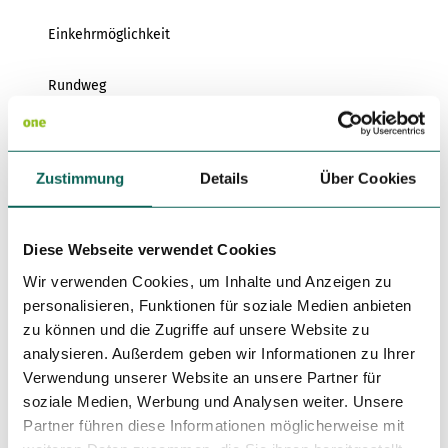
Variante 3
Variante 2
Variante 4
Einkehrmöglichkeit
Variante 5
Rundweg
Autor:in
Harzer Tourismusverband
Zustimmung
Details
Über Cookies
Organisation
Harz: Magische Gebirgswelt
Diese Webseite verwendet Cookies
Wir verwenden Cookies, um Inhalte und Anzeigen zu
Lizenz (Stammdaten)
personalisieren, Funktionen für soziale Medien anbieten
zu können und die Zugriffe auf unsere Website zu
analysieren. Außerdem geben wir Informationen zu Ihrer
Verwendung unserer Website an unsere Partner für
soziale Medien, Werbung und Analysen weiter. Unsere
Partner führen diese Informationen möglicherweise mit