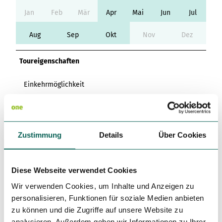
Variante 3
Variante 2
Jan
Feb
Mär
Apr
Mai
Jun
Jul
Variante 4
Variante 5
Aug
Sep
Okt
Nov
Dez
Toureigenschaften
Einkehrmöglichkeit
Gipfel
Zustimmung
Details
Über Cookies
Kulturell interessant
Autor:in
Diese Webseite verwendet Cookies
Harzer Tourismusverband
Wir verwenden Cookies, um Inhalte und Anzeigen zu
Organisation
personalisieren, Funktionen für soziale Medien anbieten
zu können und die Zugriffe auf unsere Website zu
Harz: Magische Gebirgswelt
analysieren. Außerdem geben wir Informationen zu Ihrer