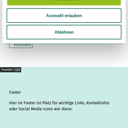
a
Kontaktdaten
u
Auswahl erlauben
s
Goetheweg
38667
Bad Harzburg Göttingerode
w
a
Ablehnen
Anreise mit dem Auto
h
Anreise mit öffentlichen Verkehrsmitteln
l
Route planen
Copyright |
CC0
Footer
Hier im Footer ist Platz für wichtige Links, Kontaktinfos
oder Social Media Icons wie diese:
I
L
f
Y
P
X
T
T
T
W
S