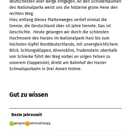
deutschesten aller Berge entgegen. An den Schilderbäumen
Ergebnisliste
Kachel &
Übersicht
Übersicht
Intelligenz trifft
Hambur
Variante 0
destination.epaper
des Nationalparks weist uns die hölzerne grüne Hexe den
Ergebnisliste: div
destination.tab
Kachelwand
Variante 0
Ergebnisliste
Content Creation:
ger
Variante 1
rechten Weg.
Filter zu Höhen
Übersicht
Variante 1
destination.guestcard
Der KI-Wizard und
Menü -
destination.teaserwall
Link-Liste
Hier, entlang dieses Plattenweges verlief einmal die
Ergebnisliste:
3er-Raster
KI-Checker in
Variante
Grenze, die Deutschland über 40 Jahre trennte. Das ist
destination.highlight
individueller Filter
destination.tide
4er-Raster
Mediengalerie
one.data
3
Geschichte. Heute gelangen wir durch die schönsten
"beste Reisezeit"
Übersicht
Kachel-Slider
destination.html
Hambur
Hochmoore des Harzes im Nationalpark Harz bis zum
destination.topspot
Mini-Teaser
Variante 0
ger
höchsten Gipfel Norddeutschlands, mit unvergleichlichem
Übersicht
destination.imageclick
destination.trilogy
Variante 1
Silhouette
Menü -
Blick. Schlungsklippen, Ahrensklint, Trudenstein: oberhalb
Variante 0
Übersicht
Variante 2
Variante
destination.language
von Schierke führt der Weg vorbei an urigen Felsen zu
Variante 1
destination.weather
Tabelle
Variante 0
4
Variante 3
unserem Etappenziel, direkt am Bahnhof der Harzer
Übersicht
destination.login
Variante 1
destination.youtube
Text und
Schmalspurbahn in Drei Annen Hohne.
Variante 0
Medien
destination.logo
Variante 1
Variante 2
Vertikale
destination.mail
Timeline
Gut zu wissen
destination.medialibrary
Übersicht
XXL-Galerie
Variante 0
destination.mediawall
Übersicht
Variante 1
Zitat
Variante 0
Beste Jahreszeit
destination.multisearch
Übersicht
Variante 2
Variante 1
Variante 0
Variante 3
geeignet
wetterabhängig
Variante 2
Variante 1