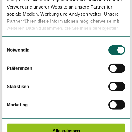
Verwendung unserer Website an unsere Partner für
Lizenz (Stammdaten)
soziale Medien, Werbung und Analysen weiter. Unsere
Partner führen diese Informationen möglicherweise mit
weiteren Daten zusammen, die Sie ihnen bereitgestellt
haben oder die sie im Rahmen Ihrer Nutzung der Dienste
gesammelt haben.
E
Notwendig
i
n
In der Nähe
Auf der Karte anschauen
w
Präferenzen
i
l
Veranstaltung
l
Statistiken
i
Sehenswertes
g
Marketing
u
Touren
n
g
s
Alle zulassen