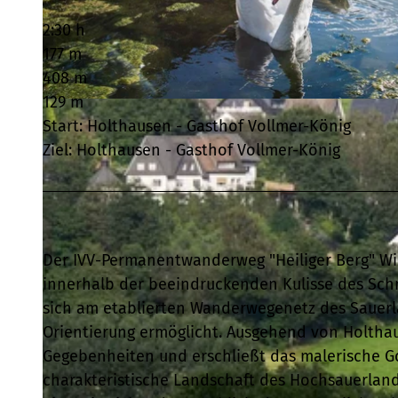
2:30 h
177 m
408 m
129 m
© Klaus-Peter Kappest, Schmallenberger Sauerland Tourismus |
CC-BY-SA
Start: Holthausen - Gasthof Vollmer-König
Ziel: Holthausen - Gasthof Vollmer-König
Der IVV-Permanentwanderweg "Heiliger Berg" Wi
innerhalb der beeindruckenden Kulisse des Schm
sich am etablierten Wanderwegenetz des Sauerlä
Orientierung ermöglicht. Ausgehend von Holthau
Gegebenheiten und erschließt das malerische Go
charakteristische Landschaft des Hochsauerland