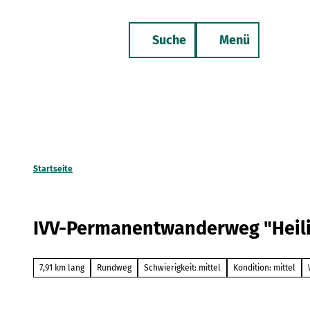
Z
u
Suche
Menü
m
Merkzettel
Telefon
I
n
h
a
l
t
Startseite
IVV-Permanentwanderweg "Heilig
7,91 km lang
Rundweg
Schwierigkeit: mittel
Kondition: mittel