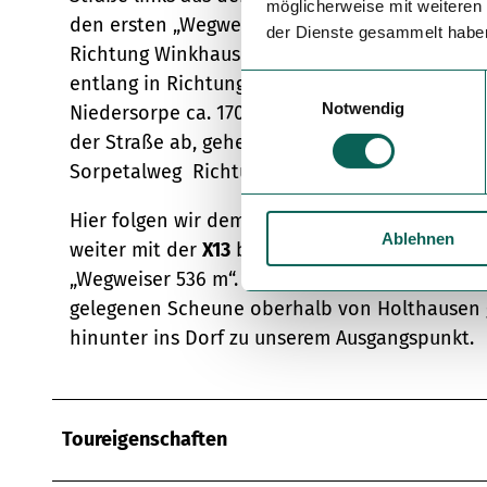
möglicherweise mit weiteren
den ersten „Wegweiser Holthausen Friedhof“.
der Dienste gesammelt habe
Richtung Winkhausen. An der Hauptstraße in 
entlang in Richtung Dorf, bis zur Straßenkreu
E
Notwendig
i
Niedersorpe ca. 170 m an der Dorfstraße entla
n
der Straße ab, gehen am Teich vorbei, überq
w
Sorpetalweg Richtung Niedersorpe am Bach en
i
l
Hier folgen wir dem Wanderzeichen
X13
durch 
Ablehnen
l
weiter mit der
X13
bergauf, biegen um die Sche
i
„Wegweiser 536 m“. Von hier aus gehen wir wei
g
gelegenen Scheune oberhalb von Holthausen g
u
hinunter ins Dorf zu unserem Ausgangspunkt.
n
g
s
a
Toureigenschaften
u
s