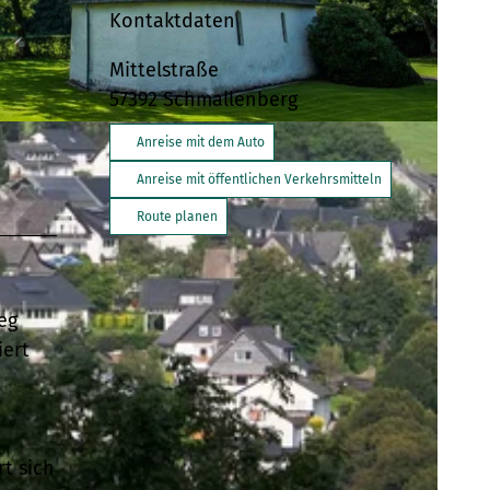
Kontaktdaten
Mittelstraße
57392
Schmallenberg
allenberger Sauerland Tourismus |
CC-BY-SA
Anreise mit dem Auto
Anreise mit öffentlichen Verkehrsmitteln
Route planen
eg
iert
t sich