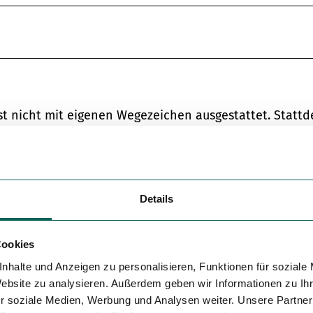
Variante 5
 nicht mit eigenen Wegezeichen ausgestattet. Stattd
s SGV und die markanten Wanderwegweiser der Wande
 einem quadratischen Holzpfahl mit angehängten
iser teils mit dem Standortnamen versehen, tragen a
tierungshilfen nutzen wir bei der aktuellen
Details
n Wegbeschreibung mit „Wegweiser Standortname“ ode
Cookies
nhalte und Anzeigen zu personalisieren, Funktionen für soziale
Website zu analysieren. Außerdem geben wir Informationen zu I
ch rechts, gehen auf die Bushaltestelle zu. Wir folge
r soziale Medien, Werbung und Analysen weiter. Unsere Partner
em Ortsausgangsschild sehen wir rechts an der Abzweig