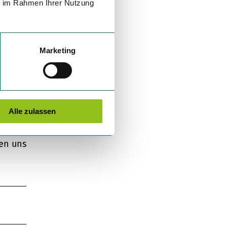
ie im Rahmen Ihrer Nutzung
W2
ck
g
Marketing
ts von
uf dem
n
Alle zulassen
en uns