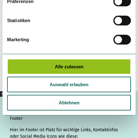
Präferenzen
i
l
l
Statistiken
Kontaktdaten
i
g
Tornschauer Str.
Marketing
u
24963
Tarp
n
Anreise mit dem Auto
g
Anreise mit öffentlichen Verkehrsmitteln
s
Alle zulassen
Route planen
a
u
Auswahl erlauben
s
w
Copyright |
CC0
a
Ablehnen
h
l
Footer
Hier im Footer ist Platz für wichtige Links, Kontaktinfos
oder Social Media Icons wie diese: