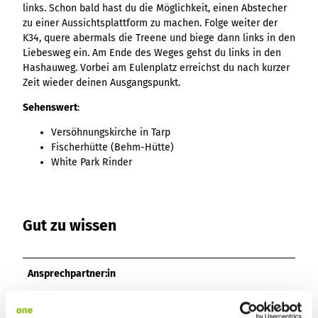
Ergebnisliste
Kachel &
Übersicht
links. Schon bald hast du die Möglichkeit, einen Abstecher
Übersicht
Intelligenz trifft
Hambur
Variante 0
destination.epaper
Ergebnisliste: div
destination.tab
Kachelwand
zu einer Aussichtsplattform zu machen. Folge weiter der
Variante 0
Ergebnisliste
Content Creation:
ger
Variante 1
Filter zu Höhen
Übersicht
K34, quere abermals die Treene und biege dann links in den
Variante 1
destination.guestcard
Der KI-Wizard und
Menü -
destination.teaserwall
Link-Liste
Ergebnisliste:
Liebesweg ein. Am Ende des Weges gehst du links in den
3er-Raster
KI-Checker in
Variante
destination.highlight
individueller Filter
Hashauweg. Vorbei am Eulenplatz erreichst du nach kurzer
destination.tide
4er-Raster
Mediengalerie
one.data
3
"beste Reisezeit"
Zeit wieder deinen Ausgangspunkt.
Übersicht
Kachel-Slider
destination.html
Hambur
destination.topspot
Mini-Teaser
Variante 0
ger
Sehenswert
:
Übersicht
destination.imageclick
destination.trilogy
Variante 1
Silhouette
Menü -
Variante 0
Übersicht
Versöhnungskirche in Tarp
Variante 2
Variante
destination.language
Variante 1
destination.weather
Tabelle
Fischerhütte (Behm-Hütte)
Variante 0
4
Variante 3
Übersicht
destination.login
White Park Rinder
Variante 1
destination.youtube
Text und
Variante 0
Medien
destination.logo
Variante 1
Variante 2
Vertikale
destination.mail
Timeline
Gut zu wissen
destination.medialibrary
Übersicht
XXL-Galerie
Variante 0
destination.mediawall
Übersicht
Variante 1
Zitat
Ansprechpartner:in
Variante 0
destination.multisearch
Übersicht
Variante 2
Variante 1
Kirchen- und Aussichtstour
Variante 0
Variante 3
Variante 2
Variante 1