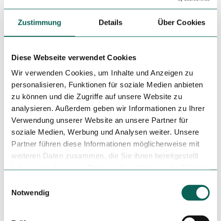
Variante 3
Autor:in
Variante 2
Variante 4
Zustimmung
Details
Über Cookies
Grünes Binnenland
Variante 5
Organisation
Diese Webseite verwendet Cookies
Ostseefjord Schlei GmbH
Wir verwenden Cookies, um Inhalte und Anzeigen zu
personalisieren, Funktionen für soziale Medien anbieten
Lizenz (Stammdaten)
zu können und die Zugriffe auf unsere Website zu
Grünes Binnenland
analysieren. Außerdem geben wir Informationen zu Ihrer
Verwendung unserer Website an unsere Partner für
soziale Medien, Werbung und Analysen weiter. Unsere
Partner führen diese Informationen möglicherweise mit
weiteren Daten zusammen, die Sie ihnen bereitgestellt
haben oder die sie im Rahmen Ihrer Nutzung der Dienste
gesammelt haben.
In der Nähe
E
Auf der Karte anschauen
Notwendig
i
n
w
Touren