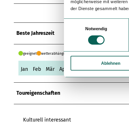
möglicherweise mit weiteren
der Dienste gesammelt habe
Unbekannt (100%)
E
Notwendig
i
Beste Jahreszeit
n
w
i
geeignet
wetterabhängig
l
Ablehnen
l
Jan
Feb
Mär
Apr
Mai
Jun
Jul
Aug
Se
i
g
u
n
Toureigenschaften
g
s
a
u
Kulturell interessant
s