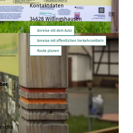
Kontaktdaten
34628
Willingshausen
Anreise mit dem Auto
Anreise mit öffentlichen Verkehrsmitteln
Route planen
über
Manche