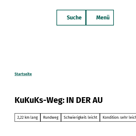
Z
u
Suche
Menü
m
Merkzettel
Telefon
I
n
h
a
l
t
Startseite
KuKuKs-Weg: IN DER AU
2,22 km lang
Rundweg
Schwierigkeit: leicht
Kondition: sehr leic