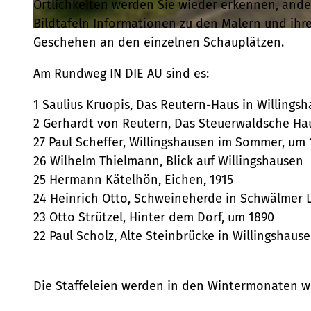
Örtlichkeiten werden Sie wieder erkennen, ander
Bildtafeln Informationen zu den Malern und ihr
© Roswitha Bechtel |
CC-BY-SA
Geschehen an den einzelnen Schauplätzen.
Am Rundweg IN DIE AU sind es:
1 Saulius Kruopis, Das Reutern-Haus in Willings
2 Gerhardt von Reutern, Das Steuerwaldsche Ha
27 Paul Scheffer, Willingshausen im Sommer, um 
26 Wilhelm Thielmann, Blick auf Willingshausen
25 Hermann Kätelhön, Eichen, 1915
24 Heinrich Otto, Schweineherde in Schwälmer L
23 Otto Strützel, Hinter dem Dorf, um 1890
22 Paul Scholz, Alte Steinbrücke in Willingshause
Die Staffeleien werden in den Wintermonaten w