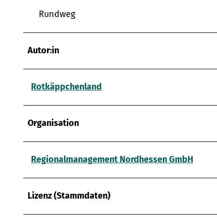
w
Rundweg
a
h
l
Autor:in
Rotkäppchenland
Organisation
Regionalmanagement Nordhessen GmbH
Lizenz (Stammdaten)