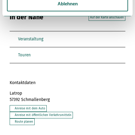
a
Ablehnen
h
In der Nähe
l
Auf der Karte anschauen
Veranstaltung
Touren
Kontaktdaten
Latrop
57392
Schmallenberg
Anreise mit dem Auto
Anreise mit öffentlichen Verkehrsmitteln
Route planen