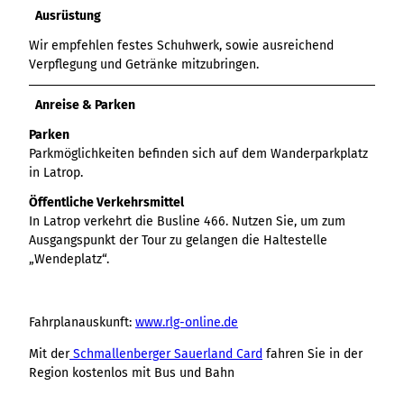
Variante 3
Ausrüstung
Variante 2
Variante 4
Wir empfehlen festes Schuhwerk, sowie ausreichend
Variante 5
Verpflegung und Getränke mitzubringen.
Anreise & Parken
Parken
Parkmöglichkeiten befinden sich auf dem Wanderparkplatz
in Latrop.
Öffentliche Verkehrsmittel
In Latrop verkehrt die Busline 466. Nutzen Sie, um zum
Ausgangspunkt der Tour zu gelangen die Haltestelle
„Wendeplatz“.
Fahrplanauskunft:
www.rlg-online.de
Mit der
Schmallenberger Sauerland Card
fahren Sie in der
Region kostenlos mit Bus und Bahn