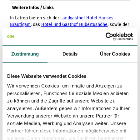
Weitere Infos / Links
In Latrop bieten sich der
Landgasthof Hotel Hanses-
Bräutigam
, das
Hotel und Gasthof Hubertushöhe
, sowie der
Gasthof zum Grubental,
zur Einkehr an.
Autor:in
Zustimmung
Details
Über Cookies
Schmallenberger Sauerland Tourismus e.V.
Organisation
Diese Webseite verwendet Cookies
Schmallenberger Sauerland Tourismus
Wir verwenden Cookies, um Inhalte und Anzeigen zu
personalisieren, Funktionen für soziale Medien anbieten
Lizenz (Stammdaten)
zu können und die Zugriffe auf unsere Website zu
analysieren. Außerdem geben wir Informationen zu Ihrer
Verwendung unserer Website an unsere Partner für
soziale Medien, Werbung und Analysen weiter. Unsere
Unser Tipp
Partner führen diese Informationen möglicherweise mit
Es lohnt sich ein Abstecher in das
Waldarbeitermuseum
in
weiteren Daten zusammen, die Sie ihnen bereitgestellt