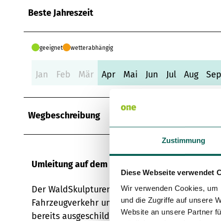
Beste Jahreszeit
geeignet
wetterabhängig
Jan
Feb
Mär
Apr
Mai
Jun
Jul
Aug
Se
Wegbeschreibung
Zustimmung
Umleitung auf dem WaldSkulpturenWeg
Diese Webseite verwendet 
Der WaldSkulpturenWeg Wittgenstein-Sauerla
Wir verwenden Cookies, um I
und die Zugriffe auf unsere 
Fahrzeugverkehr umgeleitet. Oberhalb von Bad
Website an unsere Partner fü
bereits ausgeschildert. Sie beginnt an der Kr