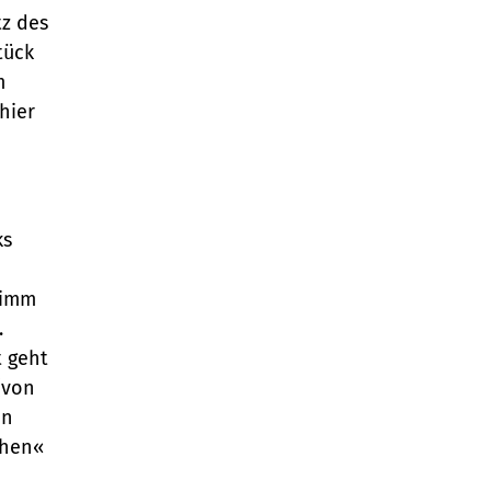
z des
tück
m
hier
ks
Timm
.
t geht
(von
un
chen«