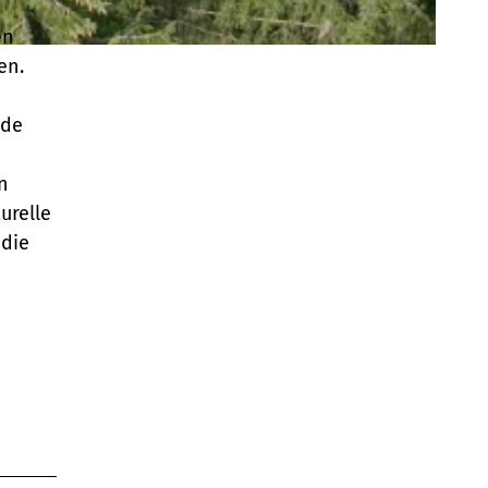
en
en.
nde
n
urelle
 die