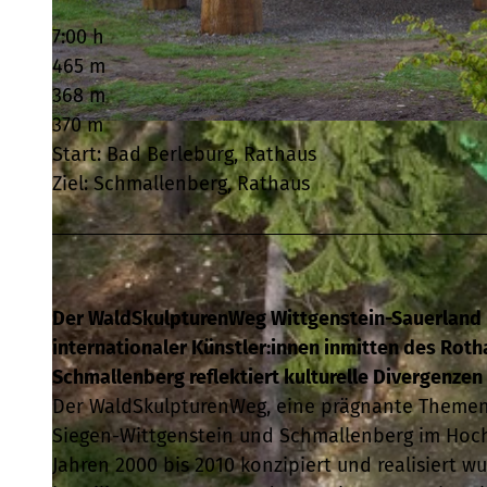
7:00 h
465 m
368 m
370 m
© Klaus-Peter Kappest, Schmallenberger Sauerland Tourismus, Klaus-Peter Kappest |
CC-BY-SA
Start: Bad Berleburg, Rathaus
Ziel: Schmallenberg, Rathaus
Der WaldSkulpturenWeg Wittgenstein-Sauerland p
internationaler Künstler:innen inmitten des Ro
Schmallenberg reflektiert kulturelle Divergenzen
Der WaldSkulpturenWeg, eine prägnante Themenro
Siegen-Wittgenstein und Schmallenberg im Hochs
Jahren 2000 bis 2010 konzipiert und realisiert 