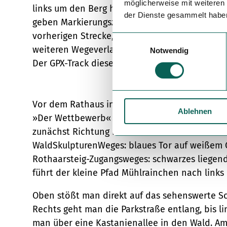
möglicherweise mit weiteren
links um den Berg herum und trifft anschließe
der Dienste gesammelt habe
geben Markierungszeichen den Wanderern die n
vorherigen Strecke, allerdings geht es derzeit
E
weiteren Wegeverlauf aber aus etwas Entfernu
Notwendig
i
Der GPX-Track dieser Tour beinhaltet die Umlei
n
w
i
l
Vor dem Rathaus in Bad Berleburg, Poststraße 4
Ablehnen
l
»Der Wettbewerb« von Jochen Gerz. Hier begin
i
zunächst Richtung Innenstadt nach Süden bis 
g
WaldSkulpturenWeges: blaues Tor auf weißem 
u
Rothaarsteig-Zugangsweges: schwarzes liegend
n
führt der kleine Pfad Mühlrainchen nach links 
g
s
Oben stößt man direkt auf das sehenswerte Sc
a
Rechts geht man die Parkstraße entlang, bis li
u
s
man über eine Kastanienallee in den Wald. Am