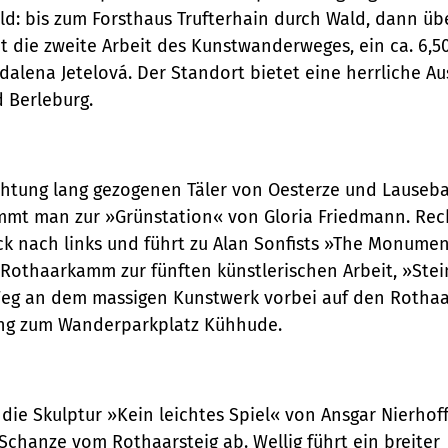
ld: bis zum Forsthaus Trufterhain durch Wald, dann üb
t die zweite Arbeit des Kunstwanderweges, ein ca. 6,5
alena Jetelová. Der Standort bietet eine herrliche Au
 Berleburg.
chtung lang gezogenen Täler von Oesterze und Lauseb
mt man zur »Grünstation« von Gloria Friedmann. Rec
 nach links und führt zu Alan Sonfists »The Monumen
 Rothaarkamm zur fünften künstlerischen Arbeit, »Stei
 Weg an dem massigen Kunstwerk vorbei auf den Rothaa
tung zum Wanderparkplatz Kühhude.
die Skulptur »Kein leichtes Spiel« von Ansgar Nierhoff
Schanze vom Rothaarsteig ab. Wellig führt ein breiter