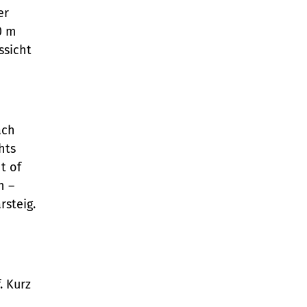
er
0 m
ssicht
ach
hts
t of
n –
rsteig.
. Kurz