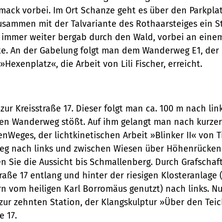
ck vorbei. Im Ort Schanze geht es über den Parkplat
sammen mit der Talvariante des Rothaarsteiges ein S
zt immer weiter bergab durch den Wald, vorbei an eine
te. An der Gabelung folgt man dem Wanderweg E1, der 
»Hexenplatz«, die Arbeit von Lili Fischer, erreicht.
r Kreisstraße 17. Dieser folgt man ca. 100 m nach lin
 den Wanderweg stößt. Auf ihm gelangt man nach kurzer
nWeges, der lichtkinetischen Arbeit »Blinker II« von 
Weg nach links und zwischen Wiesen über Höhenrücken
n Sie die Aussicht bis Schmallenberg. Durch Grafschaf
raße 17 entlang und hinter der riesigen Klosteranlage 
 vom heiligen Karl Borromäus genutzt) nach links. N
e zur zehnten Station, der Klangskulptur »Über den Tei
e 17.