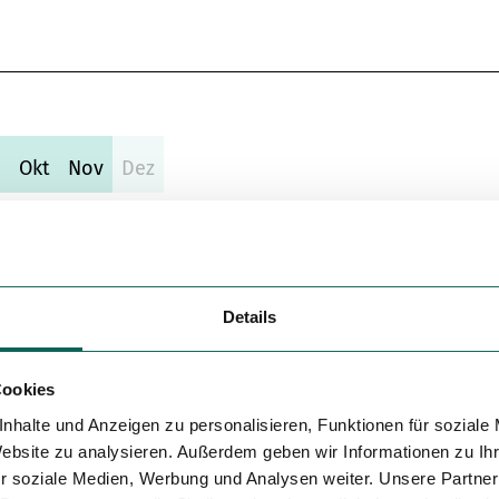
Variante 5
p
Okt
Nov
Dez
Details
Cookies
nd wird aufgrund von Baustellen und dadurch entsteh
nhalte und Anzeigen zu personalisieren, Funktionen für soziale
Website zu analysieren. Außerdem geben wir Informationen zu I
 Berleburg ist die Umleitung für den Kunstwanderweg
r soziale Medien, Werbung und Analysen weiter. Unsere Partner
euzung oberhalb des Wanderparkplatzes Trufterhain, fü