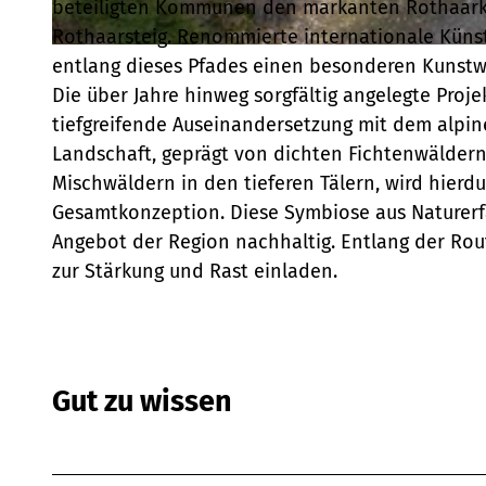
beteiligten Kommunen den markanten Rothaar
Rothaarsteig. Renommierte internationale Künst
© Schmallenberger Sauerland Tourismus, Schmallenberger Sauerland Tourismus |
CC-BY-SA
entlang dieses Pfades einen besonderen Kunstw
Die über Jahre hinweg sorgfältig angelegte Pro
tiefgreifende Auseinandersetzung mit dem alpi
Landschaft, geprägt von dichten Fichtenwäldern
Mischwäldern in den tieferen Tälern, wird hier
Gesamtkonzeption. Diese Symbiose aus Naturerfa
Angebot der Region nachhaltig. Entlang der Rou
zur Stärkung und Rast einladen.
Gut zu wissen