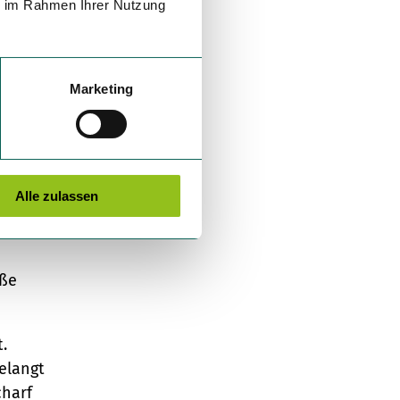
ie im Rahmen Ihrer Nutzung
ung
l zur
ist am
Marketing
beit
Alle zulassen
 des
aße
.
gelangt
charf