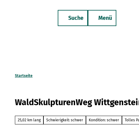
Z
u
Suche
Menü
m
Merkzettel
Telefon
I
n
h
a
l
t
Startseite
WaldSkulpturenWeg Wittgenstei
25,02 km lang
Schwierigkeit: schwer
Kondition: schwer
Tolles 