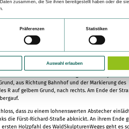
 Daten zusammen, die Sie ihnen bereitgestellt haben oder die s
nd wieder auf die ursprüngliche Route. Auf der Umleit
n.
eue Richtung vor. Der aktuelle Weg führt etwa paralle
 nicht mehr direkt am Goldenen Ei vorbei. Die Skulptur 
ng sichtbar.
Präferenzen
Statistiken
tung bereits.
2, steht eine Informationstafel zur künstlerischen Ar
Auswahl erlauben
nt der WaldSkulpturenWeg. Auf der Poststraße geht es
zur Graf-Casimir-Straße. Dort folgt man den Symbolen
Grund, aus Richtung Bahnhof und der Markierung des
es R auf gelbem Grund, nach rechts. Am Ende der Str
bergauf.
hloss, dass zu einem lohnenswerten Abstecher einlädt
nks die Fürst-Richard-Straße abknickt. An ihrem Ende 
 ersten Holzpfahl des WaldSkulpturenWeges geht es s