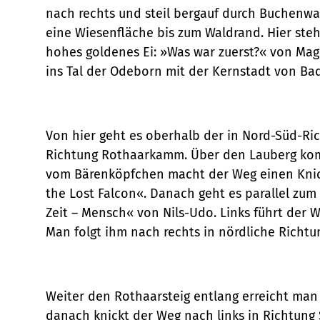
w
nach rechts und steil bergauf durch Buchenwa
a
eine Wiesenfläche bis zum Waldrand. Hier steh
h
hohes goldenes Ei: »Was war zuerst?« von Magd
l
ins Tal der Odeborn mit der Kernstadt von Bad
Von hier geht es oberhalb der in Nord-Süd-Ri
Richtung Rothaarkamm. Über den Lauberg kom
vom Bärenköpfchen macht der Weg einen Knick
the Lost Falcon«. Danach geht es parallel zum
Zeit – Mensch« von Nils-Udo. Links führt der
Man folgt ihm nach rechts in nördliche Rich
Weiter den Rothaarsteig entlang erreicht man 
danach knickt der Weg nach links in Richtung 