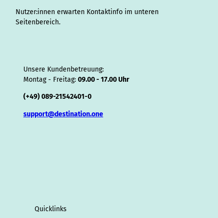
r
Nutzer:innen erwarten Kontaktinfo im unteren
Seitenbereich.
Unsere Kundenbetreuung:
Montag - Freitag:
09.00 - 17.00 Uhr
(+49) 089-21542401-0
support@destination.one
Quicklinks