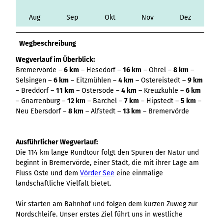
Variante 3
Variante 2
Variante 4
Aug
Sep
Okt
Nov
Dez
Variante 5
Wegbeschreibung
Wegverlauf im Überblick:
Bremervörde –
6 km
– Hesedorf –
16 km
– Ohrel –
8 km
–
Selsingen –
6 km
– Eitzmühlen –
4 km
– Ostereistedt –
9 km
– Breddorf –
11 km
– Ostersode –
4 km
– Kreuzkuhle –
6 km
– Gnarrenburg –
12 km
– Barchel –
7 km
– Hipstedt –
5 km
–
Neu Ebersdorf –
8 km
– Alfstedt –
13 km
– Bremervörde
Ausführlicher Wegverlauf:
Die 114 km lange Rundtour folgt den Spuren der Natur und
beginnt in Bremervörde, einer Stadt, die mit ihrer Lage am
Fluss Oste und dem
Vörder See
eine einmalige
landschaftliche Vielfalt bietet.
Wir starten am Bahnhof und folgen dem kurzen Zuweg zur
Nordschleife. Unser erstes Ziel führt uns in westliche