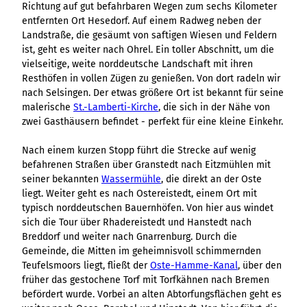
Richtung auf gut befahrbaren Wegen zum sechs Kilometer
entfernten Ort Hesedorf. Auf einem Radweg neben der
Landstraße, die gesäumt von saftigen Wiesen und Feldern
ist, geht es weiter nach Ohrel. Ein toller Abschnitt, um die
vielseitige, weite norddeutsche Landschaft mit ihren
Resthöfen in vollen Zügen zu genießen. Von dort radeln wir
nach Selsingen. Der etwas größere Ort ist bekannt für seine
malerische
St.-Lamberti-Kirche
, die sich in der Nähe von
zwei Gasthäusern befindet - perfekt für eine kleine Einkehr.
Nach einem kurzen Stopp führt die Strecke auf wenig
befahrenen Straßen über Granstedt nach Eitzmühlen mit
seiner bekannten
Wassermühle
, die direkt an der Oste
liegt. Weiter geht es nach Ostereistedt, einem Ort mit
typisch norddeutschen Bauernhöfen. Von hier aus windet
sich die Tour über Rhadereistedt und Hanstedt nach
Breddorf und weiter nach Gnarrenburg. Durch die
Gemeinde, die Mitten im geheimnisvoll schimmernden
Teufelsmoors liegt, fließt der
Oste-Hamme-Kanal
, über den
früher das gestochene Torf mit Torfkähnen nach Bremen
befördert wurde. Vorbei an alten Abtorfungsflächen geht es