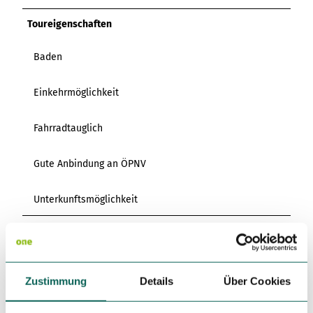
Toureigenschaften
Baden
Einkehrmöglichkeit
Fahrradtauglich
Gute Anbindung an ÖPNV
Unterkunftsmöglichkeit
Anreise & Parken
Anfahrt
Empfehlenswert ist eine Anreise mit der Bahn:
Zustimmung
Details
Über Cookies
Der
Bahnhof Bremervörde
ist mit dem Regionalverkehr
direkt aus Bremerhaven und Buxtehude erreichbar. Infos