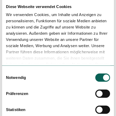
und Tickets:
bahn.de
oder
evb-elbe-weser.de
Diese Webseite verwendet Cookies
Wir verwenden Cookies, um Inhalte und Anzeigen zu
Von Mai bis Oktober verkehrt zudem der
historische
personalisieren, Funktionen für soziale Medien anbieten
Moorexpress
zwischen Bremen, Bremervörde und Stade.
zu können und die Zugriffe auf unsere Website zu
Parken
analysieren. Außerdem geben wir Informationen zu Ihrer
Wer mit dem PKW anreist, findet am
Bahnhof in 27432
Verwendung unserer Website an unsere Partner für
Bremervörde
einen öffentlichen Parkplatz.
soziale Medien, Werbung und Analysen weiter. Unsere
Öffentliche Verkehrsmittel
Partner führen diese Informationen möglicherweise mit
Der
Bahnhof Bremervörde
ist mit dem Regionalverkehr
weiteren Daten zusammen, die Sie ihnen bereitgestellt
direkt aus Bremerhaven und Buxtehude erreichbar. Infos
haben oder die sie im Rahmen Ihrer Nutzung der Dienste
und Tickets:
bahn.de
oder
evb-elbe-weser.de
gesammelt haben.
E
Von Mai bis Oktober verkehrt zudem der
historische
Notwendig
i
Moorexpress
zwischen Bremen, Bremervörde und Stade.
n
w
Präferenzen
Weitere Infos / Links
i
Infos und GPX-Tracks zu allen Rennradtouren des
l
Landkreises Rotenburg (Wümme) finden sich auf
l
Statistiken
app.nordwaerts.de
,
nordwaerts.de
,
komoot.com
und
i