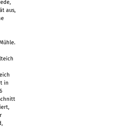
wede,
ät aus,
ne
 Mühle.
lteich
eich
t in
6
schnitt
ert,
r
d,