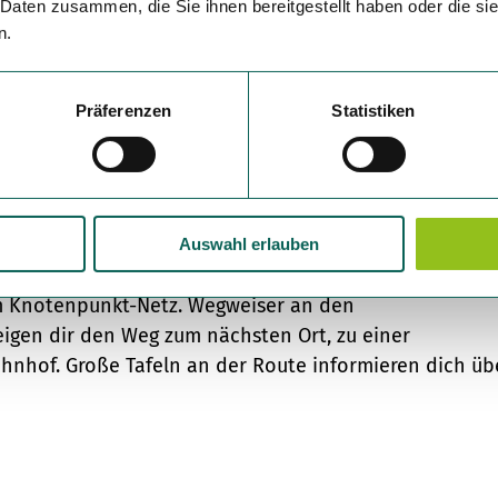
 Daten zusammen, die Sie ihnen bereitgestellt haben oder die s
n.
Präferenzen
Statistiken
 29 - 30 - 36.
 im Uhrzeigersinn: 36 - 42 - 45 - 43 - 35 - 36.
Auswahl erlauben
le und Holtkamp“ unterwegs jederzeit abkürzen oder
im Knotenpunkt-Netz. Wegweiser an den
gen dir den Weg zum nächsten Ort, zu einer
nhof. Große Tafeln an der Route informieren dich üb