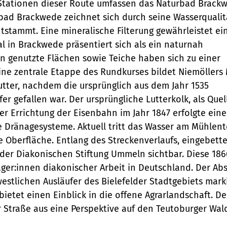
 Stationen dieser Route umfassen das Naturbad Brack
Mini-Teaser
destination.highlight
individueller Filter
Variante 0
destination.tide
bad Brackwede zeichnet sich durch seine Wasserqualit
"beste Reisezeit"
Variante 1
Silhouette
stammt. Eine mineralische Filterung gewährleistet ei
destination.html
destination.topspot
Variante 2
al in Brackwede präsentiert sich als ein naturnah
Übersicht
Tabelle
destination.imageclick
sen genutzte Flächen sowie Teiche haben sich zu einer
Variante 3
destination.trilogy
Variante 0
ine zentrale Etappe des Rundkurses bildet Niemöllers
Übersicht
Text und Medien
destination.language
Variante 1
destination.weather
utter, nachdem die ursprünglich aus dem Jahr 1535
Variante 0
Übersicht
Vertikale
gefallen war. Der ursprüngliche Lutterkolk, als Quel
destination.login
Variante 1
destination.youtube
Timeline
Variante 0
der Errichtung der Eisenbahn im Jahr 1847 erfolgte eine
destination.logo
Übersicht
Variante 1
 Dränagesysteme. Aktuell tritt das Wasser am Mühlent
XXL-Galerie
Variante 0
 Oberfläche. Entlang des Streckenverlaufs, eingebette
Variante 2
destination.mail
Übersicht
der Diakonischen Stiftung Ummeln sichtbar. Diese 186
Variante 1
Zitat
Variante 0
destination.medialibrary
äger:innen diakonischer Arbeit in Deutschland. Der Ab
Übersicht
Variante 2
Variante 1
stlichen Ausläufer des Bielefelder Stadtgebiets marki
Variante 0
Variante 3
destination.mediawall
Variante 2
ietet einen Einblick in die offene Agrarlandschaft. De
Variante 1
Variante 3
 Straße aus eine Perspektive auf den Teutoburger Wal
destination.multisearch
Variante 2
Variante 4