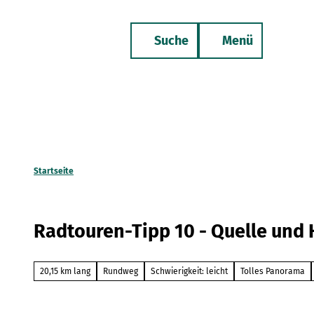
Z
u
Suche
Menü
m
Merkzettel
Telefon
I
n
h
a
l
t
Startseite
Radtouren-Tipp 10 - Quelle und
20,15 km lang
Rundweg
Schwierigkeit: leicht
Tolles Panorama