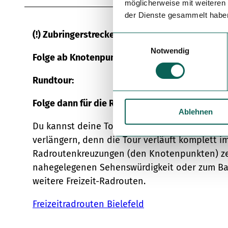
möglicherweise mit weiteren
der Dienste gesammelt habe
(!) Zubringerstrecke:
E
Notwendig
i
Folge ab Knotenpunkt 29 diesen Knotenpunkten:
n
w
Rundtour:
i
l
Folge dann für die Rundtour diesen Knotenpunkten
Ablehnen
l
i
Du kannst deine Tour „Radtouren-Tipp 10 Quel
g
verlängern, denn die Tour verläuft komplett 
u
Radroutenkreuzungen (den Knotenpunkten) zei
n
nahegelegenen Sehenswürdigkeit oder zum Bah
g
weitere Freizeit-Radrouten.
s
a
Freizeitradrouten Bielefeld
u
s