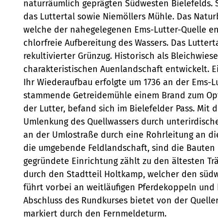
naturräumlich geprägten Südwesten Bielefelds.
das Luttertal sowie Niemöllers Mühle. Das Natur
welche der nahegelegenen Ems-Lutter-Quelle ent
chlorfreie Aufbereitung des Wassers. Das Luttert
rekultivierter Grünzug. Historisch als Bleichwie
charakteristischen Auenlandschaft entwickelt. E
Ihr Wiederaufbau erfolgte um 1736 an der Ems-L
stammende Getreidemühle einem Brand zum Opfer 
der Lutter, befand sich im Bielefelder Pass. Mit 
Umlenkung des Quellwassers durch unterirdische
an der Umlostraße durch eine Rohrleitung an die
die umgebende Feldlandschaft, sind die Bauten 
gegründete Einrichtung zählt zu den ältesten Tr
durch den Stadtteil Holtkamp, welcher den südwe
führt vorbei an weitläufigen Pferdekoppeln und b
Abschluss des Rundkurses bietet von der Queller
markiert durch den Fernmeldeturm.