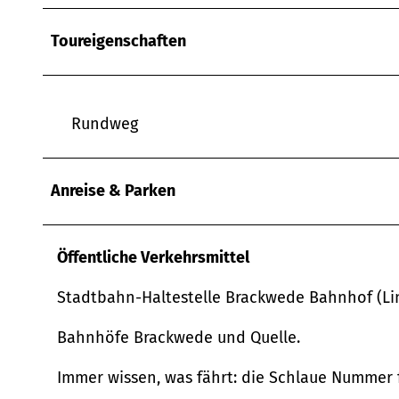
w
a
Toureigenschaften
h
l
Rundweg
Anreise & Parken
Öffentliche Verkehrsmittel
Stadtbahn-Haltestelle Brackwede Bahnhof (Lin
Bahnhöfe Brackwede und Quelle.
Immer wissen, was fährt: die Schlaue Nummer