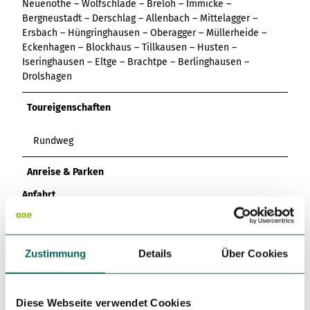
Neuenothe – Wolfschlade – Brelöh – Immicke –
Variante 3
Variante 2
Bergneustadt – Derschlag – Allenbach – Mittelagger –
Variante 4
Ersbach – Hüngringhausen – Oberagger – Müllerheide –
Variante 5
Eckenhagen – Blockhaus – Tillkausen – Husten –
Iseringhausen – Eltge – Brachtpe – Berlinghausen –
Drolshagen
Toureigenschaften
Rundweg
Anreise & Parken
Anfahrt
Drolshagen Rathaus
Weitere Infos / Links
Zustimmung
Details
Über Cookies
https://www.sauerland-radwelt.de/de
Autor:in
Diese Webseite verwendet Cookies