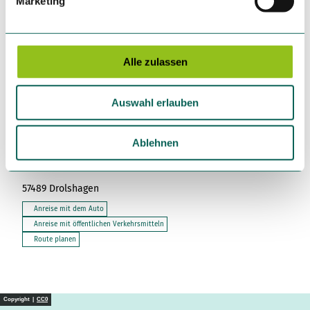
Marketing
u
In der Nähe
Auf der Karte anschauen
n
g
s
Alle zulassen
Sehenswertes
a
u
Touren
Auswahl erlauben
s
w
a
Ablehnen
h
Kontaktdaten
l
57489
Drolshagen
Anreise mit dem Auto
Anreise mit öffentlichen Verkehrsmitteln
Route planen
Copyright |
CC0