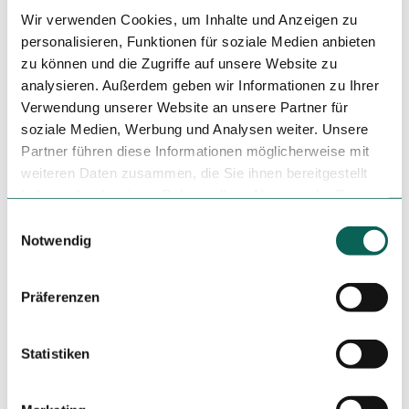
Sauerland-Radwelt e. V.
Wir verwenden Cookies, um Inhalte und Anzeigen zu
personalisieren, Funktionen für soziale Medien anbieten
Organisation
zu können und die Zugriffe auf unsere Website zu
Sauerland-Tourismus e.V.
analysieren. Außerdem geben wir Informationen zu Ihrer
Verwendung unserer Website an unsere Partner für
Lizenz (Stammdaten)
soziale Medien, Werbung und Analysen weiter. Unsere
Partner führen diese Informationen möglicherweise mit
Sauerland-Radwelt e. V.
weiteren Daten zusammen, die Sie ihnen bereitgestellt
haben oder die sie im Rahmen Ihrer Nutzung der Dienste
gesammelt haben.
E
Notwendig
i
n
Dieser Seiteninhalt wurde teilweise oder vollständig durch
w
Präferenzen
KI optimiert oder erstellt.
i
l
l
Statistiken
i
g