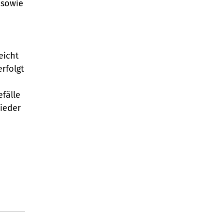
 sowie
eicht
rfolgt
fälle
ieder