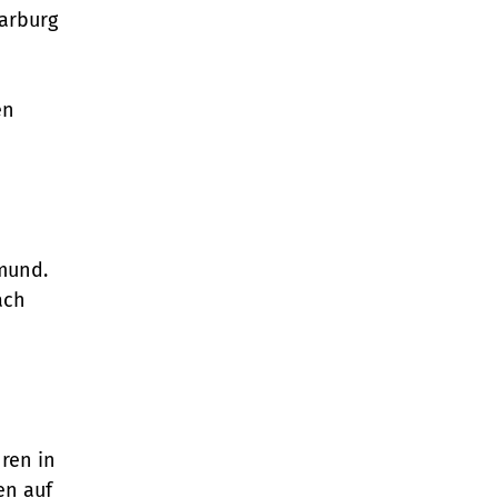
Marburg
en
tmund.
ach
ren in
en auf