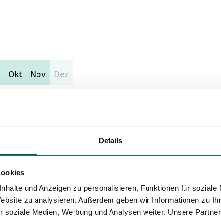
Variante 5
p
Okt
Nov
Dez
Details
 65 - 66
Cookies
ebach (KP 66). Weiter geht es in Richtung Norden, v
nhalte und Anzeigen zu personalisieren, Funktionen für soziale
angeln (KP 67) und dann zum Künstlerdorf Oberschledo
Website zu analysieren. Außerdem geben wir Informationen zu I
g nach Winterberg, passiert Referinghausen mit seine
r soziale Medien, Werbung und Analysen weiter. Unsere Partner