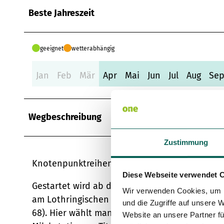
Beste Jahreszeit
geeignet
wetterabhängig
Jan
Feb
Mär
Apr
Mai
Jun
Jul
Aug
Se
Wegbeschreibung
Zustimmung
Knotenpunktreihenfolge: 66 - 67 - 68 - 69 - 55 -
Diese Webseite verwendet 
Gestartet wird ab dem Städtischen Museum Med
Wir verwenden Cookies, um I
am Lothringischen Kreuz nahe der Siedlung L
und die Zugriffe auf unsere 
68). Hier wählt man entsprechend die Richtun
Website an unsere Partner fü