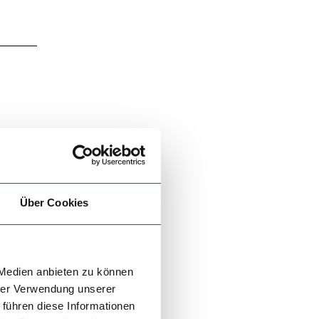
Über Cookies
orbei
 Medien anbieten zu können
rn (KP
hrer Verwendung unserer
n
 führen diese Informationen