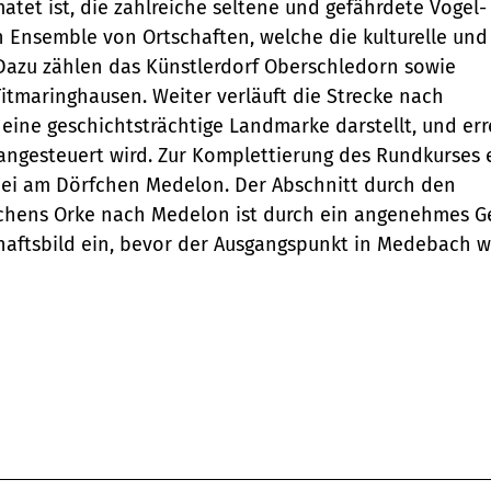
atet ist, die zahlreiche seltene und gefährdete Vogel-
Mini-Teaser
destination.highlight
individueller Filter
Variante 0
destination.tide
n Ensemble von Ortschaften, welche die kulturelle und
"beste Reisezeit"
Variante 1
Silhouette
 Dazu zählen das Künstlerdorf Oberschledorn sowie
destination.html
destination.topspot
Variante 2
itmaringhausen. Weiter verläuft die Strecke nach
Übersicht
Tabelle
destination.imageclick
 eine geschichtsträchtige Landmarke darstellt, und err
Variante 3
destination.trilogy
Variante 0
angesteuert wird. Zur Komplettierung des Rundkurses e
Übersicht
Text und Medien
destination.language
Variante 1
destination.weather
ei am Dörfchen Medelon. Der Abschnitt durch den
Variante 0
Übersicht
Vertikale
sschens Orke nach Medelon ist durch ein angenehmes Ge
destination.login
Variante 1
destination.youtube
Timeline
Variante 0
haftsbild ein, bevor der Ausgangspunkt in Medebach w
destination.logo
Übersicht
Variante 1
XXL-Galerie
Variante 0
Variante 2
destination.mail
Übersicht
Variante 1
Zitat
Variante 0
destination.medialibrary
Übersicht
Variante 2
Variante 1
Variante 0
Variante 3
destination.mediawall
Variante 2
Variante 1
Variante 3
destination.multisearch
Variante 2
Variante 4