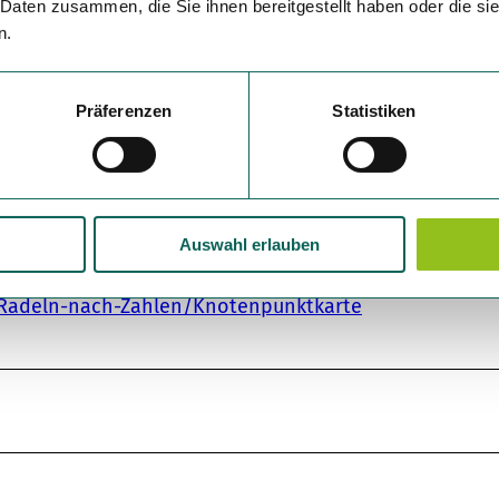
Küstelberg mit dem historischen Hof "Haus Ewers" und
 Daten zusammen, die Sie ihnen bereitgestellt haben oder die s
 dann das Ziel Winterberg (KP 55) zu erreichen. Um die
n.
estadt Medebach in Richtung des Dörfchen Medelon.
dischen Grund" entlang des idyllischen Flüsschen Orke
Präferenzen
Statistiken
Kilometern schließlich dann zurück an den Ausgangsp
Auswahl erlauben
it dem Knotenpunktsystem ausgeschildert:
Radeln-nach-Zahlen/Knotenpunktkarte