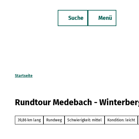
Z
u
Suche
Menü
m
Merkzettel
Telefon
I
n
h
a
l
t
Startseite
Rundtour Medebach - Winterber
39,86 km lang
Rundweg
Schwierigkeit: mittel
Kondition: leicht