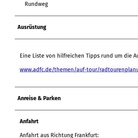
Rundweg
w
a
h
l
Ausrüstung
Eine Liste von hilfreichen Tipps rund um die A
www.adfc.de/themen/auf-tour/radtourenplanu
Anreise & Parken
Anfahrt
Anfahrt aus Richtung Frankfurt: