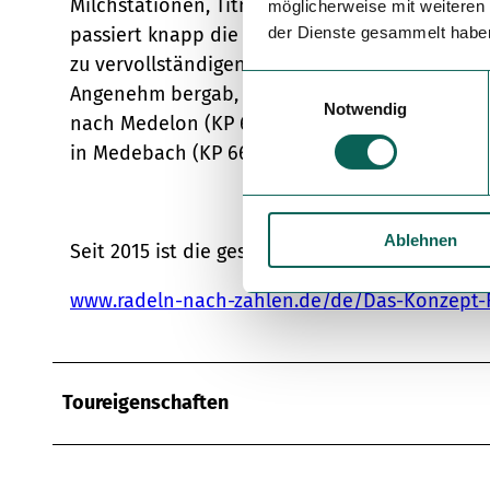
Milchstationen, Titmaringhausen (KP 69) und 
möglicherweise mit weiteren
passiert knapp die Ruhrquelle, um schließlich
der Dienste gesammelt habe
zu vervollständigen, geht es zurück zur Hans
E
Angenehm bergab, führt die Tour über den "Vil
Notwendig
i
nach Medelon (KP 65) und nach insgesamt 40 
n
in Medebach (KP 66).
w
i
l
Ablehnen
l
Seit 2015 ist die gesamte Region Sauerland m
i
g
www.radeln-nach-zahlen.de/de/Das-Konzept-
u
n
g
s
Toureigenschaften
a
u
s