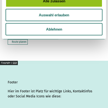
Alle zulassen
a
u
Auswahl erlauben
Kontaktdaten
s
w
59929
Brilon
a
Ablehnen
Anreise mit dem Auto
h
Anreise mit öffentlichen Verkehrsmitteln
l
Route planen
Copyright |
CC0
Footer
Hier im Footer ist Platz für wichtige Links, Kontaktinfos
oder Social Media Icons wie diese: