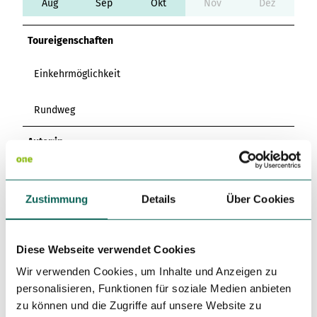
Aug
Sep
Okt
Nov
Dez
Variante 3
Variante 2
Variante 4
Variante 5
Toureigenschaften
Einkehrmöglichkeit
Rundweg
Autor:in
Dominik Andreas
Organisation
Zustimmung
Details
Über Cookies
Tourismus Brilon Olsberg GmbH
Diese Webseite verwendet Cookies
Lizenz (Stammdaten)
Wir verwenden Cookies, um Inhalte und Anzeigen zu
Dominik Andreas
personalisieren, Funktionen für soziale Medien anbieten
zu können und die Zugriffe auf unsere Website zu