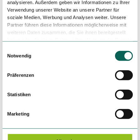
analysieren. Außerdem geben wir Informationen zu Ihrer
Verwendung unserer Website an unsere Partner für
soziale Medien, Werbung und Analysen weiter. Unsere
Partner führen diese Informationen möglicherweise mit
Dieser Seiteninhalt wurde teilweise oder vollständig durch
weiteren Daten zusammen, die Sie ihnen bereitgestellt
KI optimiert oder erstellt.
haben oder die sie im Rahmen Ihrer Nutzung der Dienste
gesammelt haben.
E
Notwendig
i
n
w
In der Nähe
Präferenzen
Auf der Karte anschauen
i
l
l
Statistiken
Veranstaltung
i
g
Marketing
Sehenswertes
u
n
g
Touren
s