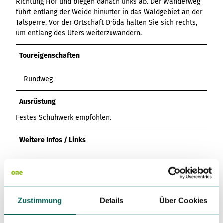
Richtung Hof und biegen danach links ab. Der Wanderweg
Variante 3
Variante 2
führt entlang der Weide hinunter in das Waldgebiet an der
Variante 4
Talsperre. Vor der Ortschaft Dröda halten Sie sich rechts,
Variante 5
um entlang des Ufers weiterzuwandern.
Toureigenschaften
Rundweg
Ausrüstung
Festes Schuhwerk empfohlen.
Weitere Infos / Links
http://www.ag-
grosszoebern.de/home/hofladen/willkommen-im-hofladen-
grosszoebern/
Zustimmung
Details
Über Cookies
http://www.pension-anders.de/