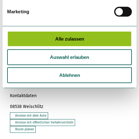
Die Staumauer der Talsperre ist nicht begehbar, daher
g
empfehlen wir diese Routenführung.
Marketing
u
n
g
s
Alle zulassen
In der Nähe
a
Auf der Karte anschauen
u
Auswahl erlauben
s
w
Touren
a
Ablehnen
h
l
Kontaktdaten
08538
Weischlitz
Anreise mit dem Auto
Anreise mit öffentlichen Verkehrsmitteln
Route planen