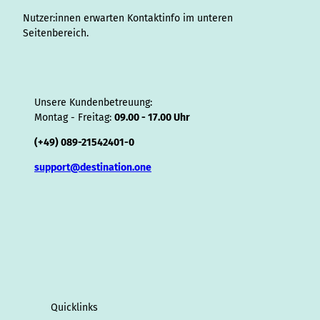
r
Nutzer:innen erwarten Kontaktinfo im unteren
Seitenbereich.
Unsere Kundenbetreuung:
Montag - Freitag:
09.00 - 17.00 Uhr
(+49) 089-21542401-0
support@destination.one
Quicklinks