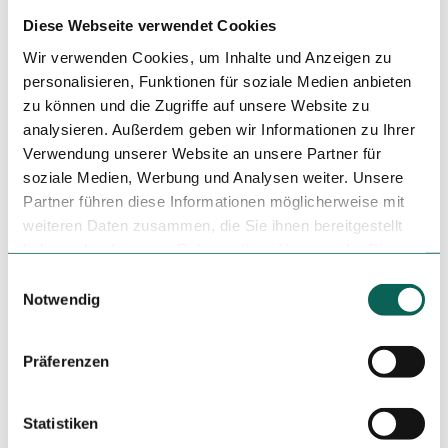
Autor:in
Diese Webseite verwendet Cookies
Tourismus Marketing Gesellschaft Sachsen mbH
Wir verwenden Cookies, um Inhalte und Anzeigen zu
personalisieren, Funktionen für soziale Medien anbieten
Organisation
zu können und die Zugriffe auf unsere Website zu
Vogtland - Sinfonie der Natur
analysieren. Außerdem geben wir Informationen zu Ihrer
Verwendung unserer Website an unsere Partner für
Lizenz (Stammdaten)
soziale Medien, Werbung und Analysen weiter. Unsere
Partner führen diese Informationen möglicherweise mit
Vogtland - Sinfonie der Natur
weiteren Daten zusammen, die Sie ihnen bereitgestellt
haben oder die sie im Rahmen Ihrer Nutzung der Dienste
gesammelt haben.
E
Unser Tipp
Notwendig
i
n
In Bobenneukirchen befindet sich ein idyllischer
w
Wanderrastplatz direkt am Vorbecken sowie eine
Präferenzen
sehenswerte Kirche (Kulturweg der Vögte).
i
l
Sicherheitshinweise
l
Statistiken
i