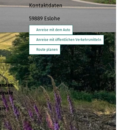
Kontaktdaten
59889
Eslohe
Anreise mit dem Auto
rte, Schmallenberger Sauerland Tourismus |
CC-BY-SA
Anreise mit öffentlichen Verkehrsmitteln
Route planen
andes.
ionale
aren
ehr