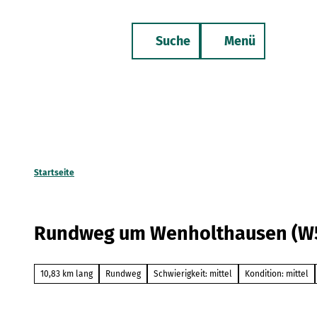
Z
u
Suche
Menü
m
Merkzettel
Telefon
I
n
h
a
l
t
Startseite
Rundweg um Wenholthausen (W
10,83 km lang
Rundweg
Schwierigkeit: mittel
Kondition: mittel