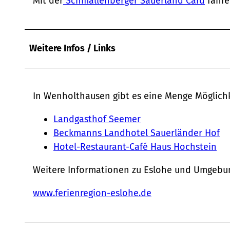
Mit der
Schmallenberger Sauerland Card
fahre
w
a
h
l
Weitere Infos / Links
In Wenholthausen gibt es eine Menge Möglichk
Landgasthof Seemer
Beckmanns Landhotel Sauerländer Hof
Hotel-Restaurant-Café Haus Hochstein
Weitere Informationen zu Eslohe und Umgebun
www.ferienregion-eslohe.de