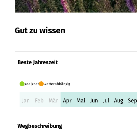
© Schmallenberger Sauerland Tourismus - TOe, Schmallenberger Sauerland Tourismus |
CC-BY-SA
Gut zu wissen
Beste Jahreszeit
geeignet
wetterabhängig
Jan
Feb
Mär
Apr
Mai
Jun
Jul
Aug
Se
Wegbeschreibung