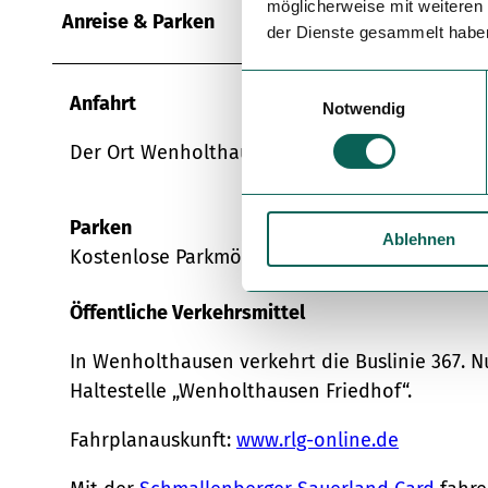
möglicherweise mit weiteren
Anreise & Parken
der Dienste gesammelt habe
E
Anfahrt
Notwendig
i
n
Der Ort Wenholthausen liegt an der L541.
w
i
l
Parken
Ablehnen
l
Kostenlose Parkmöglichkeiten befinden sich
i
g
Öffentliche Verkehrsmittel
u
n
In Wenholthausen verkehrt die Buslinie 367. 
g
Haltestelle „Wenholthausen Friedhof“.
s
a
Fahrplanauskunft:
www.rlg-online.de
u
s