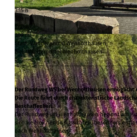
3:15 h
309 m
272 m
309 m
© Schmallenberger Sauerland Tourismus, Schmallenberger Sauerland Tourismus |
CC-BY-SA
Start: Wanderportal Wenholthausen
Ziel: Wanderportal Wenholthausen
Der Rundweg W5 bei Wenholthausen ermöglicht ei
Die Route führt durch charakteristische Landscha
Beschaffenheit.
Der Rundweg um Wenholthausen beginnt am Hütt
sich weitreichende Aussichten, besonders entl
nach Wenholthausen.