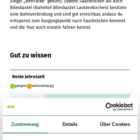
Siegel „Bett+Bike“ gekürt). Sowohl Saarbrücken als auch
Variante 3
Variante 2
Blieskastel (Bahnhof Blieskastel Lautzenkirchen) besitzen
Variante 4
eine Bahnverbindung und sind gut erreichbar, sodass du
Variante 5
entspannt zum Ausgangspunkt nach Saarbrücken kommst
und die Tour auch einzeln fahren kannst.
Gut zu wissen
Beste Jahreszeit
geeignet
wetterabhängig
Jan
Feb
Mär
Apr
Mai
Jun
Jul
Aug
Sep
Okt
Nov
Dez
Zustimmung
Details
Über Cookies
Toureigenschaften