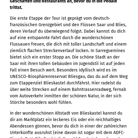
Geschäften und Restaurants an, bevor du in die Pedale
Ergebnisliste
Kachel &
Übersicht
Übersicht
Intelligenz trifft
Hambur
Variante 0
destination.epaper
trittst.
Ergebnisliste: div
destination.tab
Kachelwand
Variante 0
Ergebnisliste
Content Creation:
ger
Variante 1
Filter zu Höhen
Übersicht
Variante 1
destination.guestcard
Die erste Etappe der Tour ist geprägt vom deutsch-
Der KI-Wizard und
Menü -
destination.teaserwall
Link-Liste
Ergebnisliste:
3er-Raster
französischen Grenzgebiet und den Flüssen Saar und Blies,
KI-Checker in
Variante
destination.highlight
individueller Filter
destination.tide
4er-Raster
Mediengalerie
deren Verlauf du überwiegend folgst. Dabei kannst du dich
one.data
3
"beste Reisezeit"
Übersicht
Kachel-Slider
auf eine entspannte Fahrt durch die wunderschönen
destination.html
Hambur
destination.topspot
Mini-Teaser
Variante 0
Flussauen freuen, die dich mit toller Landschaft und einem
ger
Übersicht
destination.imageclick
destination.trilogy
ziemlich flachen Streckenverlauf locken. In Sarreguemines
Variante 1
Silhouette
Menü -
Variante 0
Übersicht
bietet sich ein erster Stopp an. Die schöne Stadt an der
Variante 2
Variante
destination.language
Variante 1
destination.weather
Tabelle
Saar mit ihren tollen Gebäuden im Jugendstil ist auf jeden
Variante 0
4
Variante 3
Übersicht
destination.login
Fall einen Besuch wert. Besonders idyllisch wird es im
Variante 1
destination.youtube
Text und
Variante 0
UNESCO-Biosphärenreservat Bliesgau, das du auf dem Weg
Medien
destination.logo
Variante 1
zum Etappenziel Blieskastel durchfährst. Hier radelst du
Variante 2
Vertikale
über weite Strecken auf einem Bahntrassenradweg, fernab
destination.mail
Timeline
vom Autoverkehr inmitten der schönen Natur, in der sich
destination.medialibrary
Übersicht
Störche besonders wohl fühlen.
XXL-Galerie
Variante 0
destination.mediawall
Übersicht
In der wunderschönen Altstadt von Blieskastel kannst du
Variante 1
Zitat
Variante 0
dir am Marktplatz ein leckeres Eis oder ein reichhaltiges
destination.multisearch
Übersicht
Variante 2
Abendessen gönnen, bevor du dich in einer der zahlreichen
Variante 1
Variante 0
Variante 3
Unterkünfte ausruhst (eine davon ist sogar mit dem ADFC-
Variante 2
Variante 1