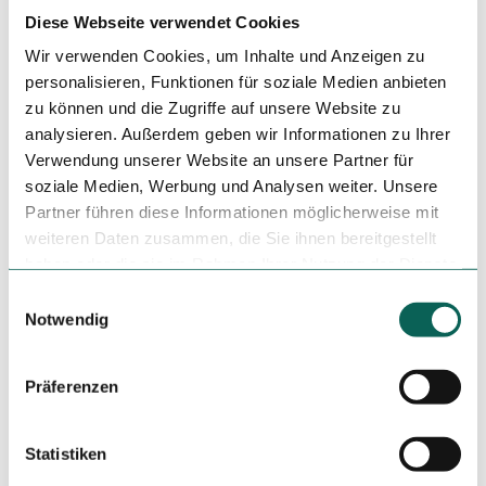
Diese Webseite verwendet Cookies
Einkehrmöglichkeit
Wir verwenden Cookies, um Inhalte und Anzeigen zu
Kulturell interessant
personalisieren, Funktionen für soziale Medien anbieten
zu können und die Zugriffe auf unsere Website zu
Autor:in
analysieren. Außerdem geben wir Informationen zu Ihrer
Verwendung unserer Website an unsere Partner für
Frank Polotzek
soziale Medien, Werbung und Analysen weiter. Unsere
Partner führen diese Informationen möglicherweise mit
Organisation
weiteren Daten zusammen, die Sie ihnen bereitgestellt
Saarland
haben oder die sie im Rahmen Ihrer Nutzung der Dienste
gesammelt haben.
E
Lizenz (Stammdaten)
Notwendig
i
n
w
Präferenzen
i
l
l
Statistiken
i