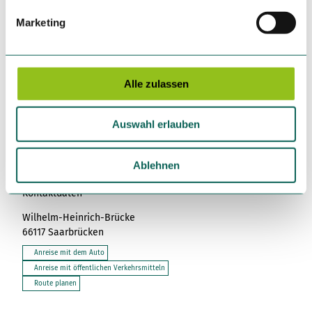
In der Nähe
Auf der Karte anschauen
g
Marketing
u
n
Veranstaltung
g
s
Alle zulassen
Sehenswertes
a
u
Auswahl erlauben
s
Touren
w
a
Ablehnen
h
Kontaktdaten
l
Wilhelm-Heinrich-Brücke
66117
Saarbrücken
Anreise mit dem Auto
Anreise mit öffentlichen Verkehrsmitteln
Route planen