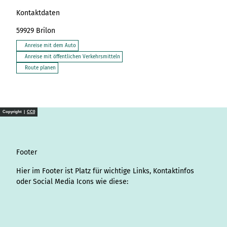
Kontaktdaten
59929
Brilon
Anreise mit dem Auto
Anreise mit öffentlichen Verkehrsmitteln
Route planen
Copyright |
CC0
Footer
Hier im Footer ist Platz für wichtige Links, Kontaktinfos
oder Social Media Icons wie diese:
I
L
f
Y
P
X
T
T
T
W
S
n
i
a
o
i
i
h
r
h
p