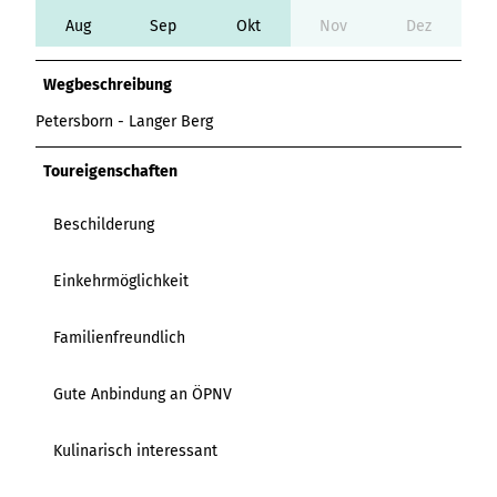
Variante 3
Variante 2
Aug
Sep
Okt
Nov
Dez
Variante 4
Variante 5
Wegbeschreibung
Petersborn - Langer Berg
Toureigenschaften
Beschilderung
Einkehrmöglichkeit
Familienfreundlich
Gute Anbindung an ÖPNV
Kulinarisch interessant