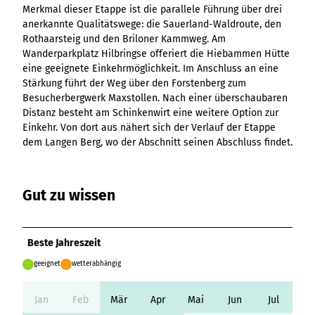
Ergebnisliste
Kachel &
Übersicht
Merkmal dieser Etappe ist die parallele Führung über drei
Übersicht
Intelligenz trifft
Hambur
Variante 0
destination.epaper
Ergebnisliste: div
destination.tab
Kachelwand
Variante 0
anerkannte Qualitätswege: die Sauerland-Waldroute, den
Ergebnisliste
Content Creation:
ger
Variante 1
Filter zu Höhen
Übersicht
Variante 1
Rothaarsteig und den Briloner Kammweg. Am
destination.guestcard
Der KI-Wizard und
Menü -
destination.teaserwall
Link-Liste
Ergebnisliste:
3er-Raster
Wanderparkplatz Hilbringse offeriert die Hiebammen Hütte
KI-Checker in
Variante
destination.highlight
individueller Filter
destination.tide
4er-Raster
eine geeignete Einkehrmöglichkeit. Im Anschluss an eine
Mediengalerie
one.data
3
"beste Reisezeit"
Stärkung führt der Weg über den Forstenberg zum
Übersicht
Kachel-Slider
destination.html
Hambur
destination.topspot
Mini-Teaser
Besucherbergwerk Maxstollen. Nach einer überschaubaren
Variante 0
ger
Übersicht
destination.imageclick
Distanz besteht am Schinkenwirt eine weitere Option zur
destination.trilogy
Variante 1
Silhouette
Menü -
Variante 0
Einkehr. Von dort aus nähert sich der Verlauf der Etappe
Übersicht
Variante 2
Variante
destination.language
Variante 1
destination.weather
Tabelle
dem Langen Berg, wo der Abschnitt seinen Abschluss findet.
Variante 0
4
Variante 3
Übersicht
destination.login
Variante 1
destination.youtube
Text und
Variante 0
Medien
destination.logo
Variante 1
Gut zu wissen
Variante 2
Vertikale
destination.mail
Timeline
destination.medialibrary
Übersicht
XXL-Galerie
Beste Jahreszeit
Variante 0
destination.mediawall
Übersicht
Variante 1
geeignet
wetterabhängig
Zitat
Variante 0
destination.multisearch
Übersicht
Variante 2
Variante 1
Variante 0
Variante 3
Jan
Feb
Mär
Apr
Mai
Jun
Jul
Variante 2
Variante 1