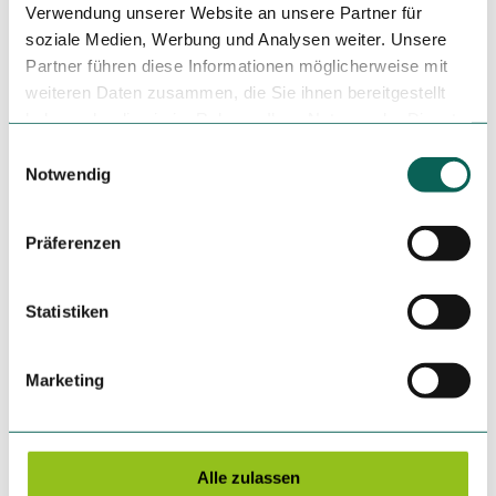
Verwendung unserer Website an unsere Partner für
Sauerland- Waldroute
soziale Medien, Werbung und Analysen weiter. Unsere
Partner führen diese Informationen möglicherweise mit
Organisation
weiteren Daten zusammen, die Sie ihnen bereitgestellt
Sauerland-Tourismus e.V.
haben oder die sie im Rahmen Ihrer Nutzung der Dienste
gesammelt haben.
E
Lizenz (Stammdaten)
Notwendig
i
Sauerland- Waldroute
n
w
Präferenzen
i
l
Unser Tipp
l
Statistiken
i
Hiebammenhütte (Öffnungszeiten beachten)
g
Marketing
Schinkenwirt
u
n
Maxstollen
g
s
Alle zulassen
Sicherheitshinweise