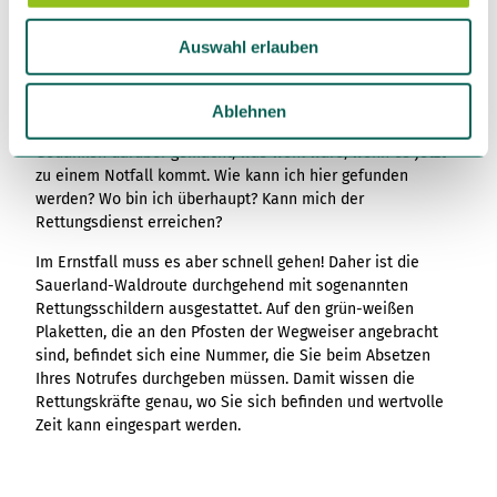
a
u
Informationen zu den Rettungstafeln an der Sauerland-
Auswahl erlauben
s
Waldroute
w
Meist verlaufen Wanderwege abseits von Ortschaften und
a
Ablehnen
Siedlungen und jeder Wanderer hat sich schon einmal
h
Gedanken darüber gemacht, was wohl wäre, wenn es jetzt
l
zu einem Notfall kommt. Wie kann ich hier gefunden
werden? Wo bin ich überhaupt? Kann mich der
Rettungsdienst erreichen?
Im Ernstfall muss es aber schnell gehen! Daher ist die
Sauerland-Waldroute durchgehend mit sogenannten
Rettungsschildern ausgestattet. Auf den grün-weißen
Plaketten, die an den Pfosten der Wegweiser angebracht
sind, befindet sich eine Nummer, die Sie beim Absetzen
Ihres Notrufes durchgeben müssen. Damit wissen die
Rettungskräfte genau, wo Sie sich befinden und wertvolle
Zeit kann eingespart werden.