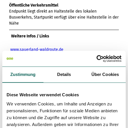
Öffentliche Verkehrsmittel
Endpunkt liegt direkt an Haltestelle des lokalen
Busverkehrs, Startpunkt verfügt über eine Haltestelle in der
Nähe
Weitere Infos / Links
www.sauerland-waldroute.de
https://www.hiebammen-huette.info/index.html
https://www.schinkenwirt.com/
Zustimmung
Details
Über Cookies
Literatur
Diese Webseite verwendet Cookies
Erlebnisführer - Sauerland-Waldroute >
www.naturpark-
Wir verwenden Cookies, um Inhalte und Anzeigen zu
arnsberger-wald.de
personalisieren, Funktionen für soziale Medien anbieten
zu können und die Zugriffe auf unsere Website zu
Autor:in
analysieren. Außerdem geben wir Informationen zu Ihrer