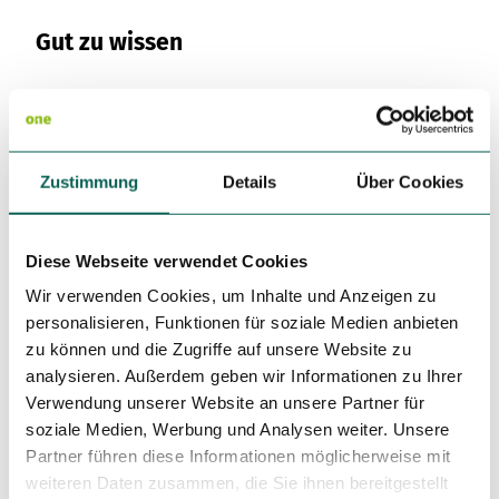
Variante 3
Variante 2
Variante 4
Gut zu wissen
Variante 5
Ansprechpartner:in
Tydal-Tour
Zustimmung
Details
Über Cookies
Autor:in
Grünes Binnenland
Diese Webseite verwendet Cookies
Organisation
Wir verwenden Cookies, um Inhalte und Anzeigen zu
personalisieren, Funktionen für soziale Medien anbieten
Ostseefjord Schlei GmbH
zu können und die Zugriffe auf unsere Website zu
analysieren. Außerdem geben wir Informationen zu Ihrer
Lizenz (Stammdaten)
Verwendung unserer Website an unsere Partner für
Grünes Binnenland
soziale Medien, Werbung und Analysen weiter. Unsere
Partner führen diese Informationen möglicherweise mit
weiteren Daten zusammen, die Sie ihnen bereitgestellt