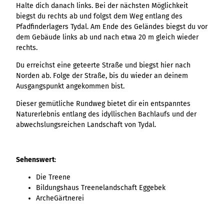
Ergebnisliste
Kachel &
Übersicht
Halte dich danach links. Bei der nächsten Möglichkeit
Übersicht
Intelligenz trifft
Hambur
Variante 0
destination.epaper
Ergebnisliste: div
destination.tab
Kachelwand
biegst du rechts ab und folgst dem Weg entlang des
Variante 0
Ergebnisliste
Content Creation:
ger
Variante 1
Filter zu Höhen
Übersicht
Pfadfinderlagers Tydal. Am Ende des Geländes biegst du vor
Variante 1
destination.guestcard
Der KI-Wizard und
Menü -
destination.teaserwall
Link-Liste
Ergebnisliste:
dem Gebäude links ab und nach etwa 20 m gleich wieder
3er-Raster
KI-Checker in
Variante
destination.highlight
individueller Filter
rechts.
destination.tide
4er-Raster
Mediengalerie
one.data
3
"beste Reisezeit"
Übersicht
Kachel-Slider
destination.html
Hambur
Du erreichst eine geteerte Straße und biegst hier nach
destination.topspot
Mini-Teaser
Variante 0
ger
Norden ab. Folge der Straße, bis du wieder an deinem
Übersicht
destination.imageclick
destination.trilogy
Variante 1
Silhouette
Menü -
Ausgangspunkt angekommen bist.
Variante 0
Übersicht
Variante 2
Variante
destination.language
Variante 1
destination.weather
Tabelle
Dieser gemütliche Rundweg bietet dir ein entspanntes
Variante 0
4
Variante 3
Übersicht
destination.login
Naturerlebnis entlang des idyllischen Bachlaufs und der
Variante 1
destination.youtube
Text und
Variante 0
abwechslungsreichen Landschaft von Tydal.
Medien
destination.logo
Variante 1
Variante 2
Vertikale
destination.mail
Timeline
Sehenswert
:
destination.medialibrary
Übersicht
XXL-Galerie
Variante 0
Die Treene
destination.mediawall
Übersicht
Bildungshaus Treenelandschaft Eggebek
Variante 1
Zitat
Variante 0
destination.multisearch
ArcheGärtnerei
Übersicht
Variante 2
Variante 1
Variante 0
Variante 3
Variante 2
Variante 1