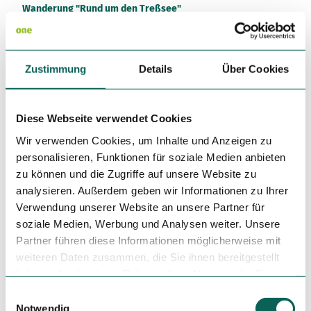
Variante 3
Wanderung "Rund um den Treßsee"
Variante 2
Variante 4
Variante 5
Autor:in
Grünes Binnenland
Zustimmung
Details
Über Cookies
Organisation
Ostseefjord Schlei GmbH
Diese Webseite verwendet Cookies
Wir verwenden Cookies, um Inhalte und Anzeigen zu
Lizenz (Stammdaten)
personalisieren, Funktionen für soziale Medien anbieten
Grünes Binnenland
zu können und die Zugriffe auf unsere Website zu
analysieren. Außerdem geben wir Informationen zu Ihrer
Verwendung unserer Website an unsere Partner für
soziale Medien, Werbung und Analysen weiter. Unsere
Partner führen diese Informationen möglicherweise mit
weiteren Daten zusammen, die Sie ihnen bereitgestellt
haben oder die sie im Rahmen Ihrer Nutzung der Dienste
In der Nähe
Auf der Karte anschauen
gesammelt haben.
E
Notwendig