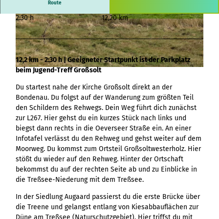
Übersicht
destination.article
Bühne
Route
Ergebnisliste
Variante 3
Hambur
Alle Themen
(zweispaltig)
destination.adventcalendar
destination.news
destination.blog+
2:30 h
12,20 km
Webcam
ger
Variante 4
Ergebnisliste
© Grünes Binnenland |
CC-BY-SA
© Grünes Binnenland |
CC-BY-SA
Übersicht
Bühne
Wetter
Pagehea
Variante 5
destination.advert
Ergebnisliste:
destination.newsticker
destination.event+
Ergebnisliste
(zweispaltig
Veranstaltungskalender
der
pages+Ergebnislis
Übersicht
destination.arrival
Medien-
Kontakt
Variante
destination.podcast
destination.gastro+
ten und
Ergebnisliste
Übersicht
Versatz)
12,2 km - 2:30 h | Geeigneter Startpunkt ist der Parkplatz
1
Übersicht
destination.a-z
Menü&Header
Ergebnisliste:
destination.pop-up
destination.host+
Variante 0
beim Jugend-Treff Großsolt
Hambur
Ergebnisliste
© Grünes Binnenland |
CC-BY-SA
Seiten
Bühne
Filter: "Zeitraum
Übersicht
Variante 1
destination.blog
ger
Ergebnisliste
destination.quicknavi
destination.mice+
(dreispaltig)
absolut" und
Du startest nahe der Kirche Großsolt direkt an der
Ergebnisliste
Übersicht
Menü -
individuelle Filter
Übersicht
Übersicht
destination.bookmark
"Zeitraum relativ"
Bondenau. Du folgst auf der Wanderung zum größten Teil
destination.quiz
destination.mix+
Ergebnisliste
Variante
Buttons
Variante 0
Ergebnisliste
den Schildern des Rehwegs. Dein Weg führt dich zunächst
Alle Themen
0
V0 - KI-
destination.brochure
Variante 1
destination.routing
destination.package+
zur L267. Hier gehst du ein kurzes Stück nach links und
Checkliste
Ergebnisliste
Souveränität im
Hambur
Übersicht
biegst dann rechts in die Oeverseer Straße ein. An einer
destination.choice
destination.scrolltotop
destination.places+
Tourismus:
ger
Einzelnes
Ergebnisliste
Infotafel verlässt du den Rehweg und gehst weiter auf dem
Übersicht
Übersicht
Wertschöpfung
Menü -
Medienelement
destination.conversion
Moorweg. Du kommst zum Ortsteil Großsoltwesterholz. Hier
destination.search
destination.poi+
Variante 0
sichern statt
Variante
Ergebnisliste
stößt du wieder auf den Rehweg. Hinter der Ortschaft
Übersicht
Variante 1
Fakten
destination.cookie
Kapital exportieren
1
destination.simplelanguage
destination.story+
bekommst du auf der rechten Seite ab und zu Einblicke in
Ergebnisliste
V1 - Mehr
Hambur
Übersicht
die Treßsee-Niederung mit dem Treßsee.
Formular
destination.countdown
destination.slide
destination.skiresort+
Möglichkeiten,
ger
Ergebnisliste
Übersicht
mehr Design, mehr
Menü -
Horizontale
destination.dayplanner
In der Siedlung Augaard passierst du die erste Brücke über
destination.social
destination.tours+
Ergebnisliste
Performance
Variante
Timeline
die Treene und gelangst entlang von Kiesabbauflächen zur
Übersicht
destination.employee
destination.styleswitch
destination.webcam+
2
Übersicht
Düne am Treßsee (Naturschutzgebiet). Hier triffst du mit
V2 - Künstliche