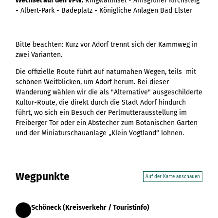
Wechsel auf den VPW:
Ringwallinsel - Arnsgrüner Kirchsteig
Ergebnisliste
Kachel &
Übersicht
Übersicht
Intelligenz trifft
Hambur
Variante 0
- Albert-Park - Badeplatz - Königliche Anlagen Bad Elster
destination.epaper
Ergebnisliste: div
destination.tab
Kachelwand
Variante 0
Ergebnisliste
Content Creation:
ger
Variante 1
Filter zu Höhen
Übersicht
Variante 1
destination.guestcard
Der KI-Wizard und
Menü -
destination.teaserwall
Link-Liste
Ergebnisliste:
3er-Raster
KI-Checker in
Variante
destination.highlight
Bitte beachten: Kurz vor Adorf trennt sich der Kammweg in
individueller Filter
destination.tide
4er-Raster
Mediengalerie
one.data
3
zwei Varianten.
"beste Reisezeit"
Übersicht
Kachel-Slider
destination.html
Hambur
destination.topspot
Mini-Teaser
Variante 0
Die offizielle Route führt auf naturnahen Wegen, teils mit
ger
Übersicht
destination.imageclick
destination.trilogy
Variante 1
Silhouette
schönen Weitblicken, um Adorf herum. Bei dieser
Menü -
Variante 0
Übersicht
Variante 2
Wanderung wählen wir die als "Alternative" ausgeschilderte
Variante
destination.language
Variante 1
destination.weather
Tabelle
Variante 0
Kultur-Route, die direkt durch die Stadt Adorf hindurch
4
Variante 3
Übersicht
destination.login
führt, wo sich ein Besuch der Perlmutterausstellung im
Variante 1
destination.youtube
Text und
Variante 0
Freiberger Tor oder ein Abstecher zum Botanischen Garten
Medien
destination.logo
Variante 1
und der Miniaturschauanlage „Klein Vogtland“ lohnen.
Variante 2
Vertikale
destination.mail
Timeline
destination.medialibrary
Übersicht
XXL-Galerie
Variante 0
Wegpunkte
destination.mediawall
Übersicht
Auf der Karte anschauen
Variante 1
Zitat
Variante 0
destination.multisearch
Übersicht
Variante 2
Variante 1
Variante 0
Variante 3
Schöneck (Kreisverkehr / Touristinfo)
Variante 2
Start
Variante 1