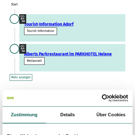
Variante 3
Start
Variante 2
Variante 4
Variante 5
CC-
BY-
SA
Tourist-Information Adorf
Tourist-Information
CC-
BY-
SA
Alberts Parkrestaurant im PARKHOTEL Helene
Restaurant
Mehr anzeigen
Gut zu wissen
Zustimmung
Details
Über Cookies
Beste Jahreszeit
geeignet
wetterabhängig