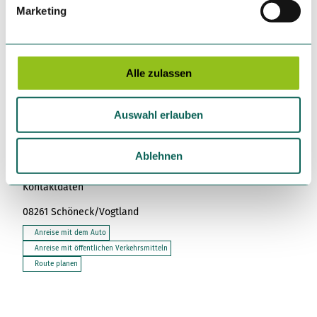
g
Marketing
u
In der Nähe
n
Auf der Karte anschauen
g
s
Alle zulassen
Sehenswertes
a
u
Auswahl erlauben
s
Touren
w
a
Ablehnen
h
Kontaktdaten
l
08261
Schöneck/Vogtland
Anreise mit dem Auto
Anreise mit öffentlichen Verkehrsmitteln
Route planen