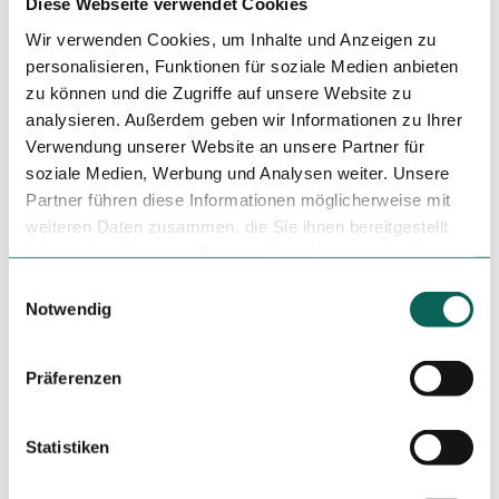
Diese Webseite verwendet Cookies
Wir verwenden Cookies, um Inhalte und Anzeigen zu
Jan
Feb
Mär
Apr
Mai
Jun
Jul
personalisieren, Funktionen für soziale Medien anbieten
zu können und die Zugriffe auf unsere Website zu
Aug
Sep
Okt
Nov
Dez
analysieren. Außerdem geben wir Informationen zu Ihrer
Verwendung unserer Website an unsere Partner für
Autor:in
soziale Medien, Werbung und Analysen weiter. Unsere
Vogtland - Sinfonie der Natur
Partner führen diese Informationen möglicherweise mit
weiteren Daten zusammen, die Sie ihnen bereitgestellt
Organisation
haben oder die sie im Rahmen Ihrer Nutzung der Dienste
Vogtland - Sinfonie der Natur
gesammelt haben.
E
Notwendig
i
Lizenz (Stammdaten)
n
Vogtland - Sinfonie der Natur
w
Präferenzen
i
l
l
Statistiken
i