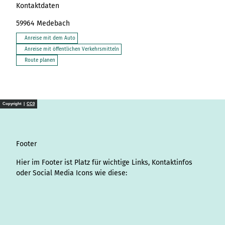
Kontaktdaten
59964
Medebach
Anreise mit dem Auto
Anreise mit öffentlichen Verkehrsmitteln
Route planen
Copyright |
CC0
Footer
Hier im Footer ist Platz für wichtige Links, Kontaktinfos
oder Social Media Icons wie diese:
I
L
f
Y
P
X
T
T
T
W
S
n
i
a
o
i
i
h
r
h
p
s
n
c
u
n
k
r
i
a
o