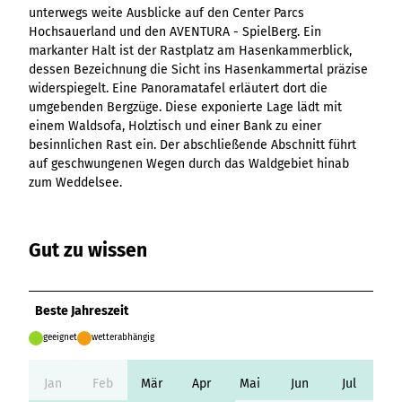
Ergebnisliste
Kachel &
Übersicht
unterwegs weite Ausblicke auf den Center Parcs
Übersicht
Intelligenz trifft
Hambur
Variante 0
destination.epaper
Ergebnisliste: div
destination.tab
Kachelwand
Variante 0
Hochsauerland und den AVENTURA - SpielBerg. Ein
Ergebnisliste
Content Creation:
ger
Variante 1
Filter zu Höhen
Übersicht
Variante 1
destination.guestcard
markanter Halt ist der Rastplatz am Hasenkammerblick,
Der KI-Wizard und
Menü -
destination.teaserwall
Link-Liste
Ergebnisliste:
3er-Raster
dessen Bezeichnung die Sicht ins Hasenkammertal präzise
KI-Checker in
Variante
destination.highlight
individueller Filter
destination.tide
4er-Raster
Mediengalerie
widerspiegelt. Eine Panoramatafel erläutert dort die
one.data
3
"beste Reisezeit"
Übersicht
umgebenden Bergzüge. Diese exponierte Lage lädt mit
Kachel-Slider
destination.html
Hambur
destination.topspot
Mini-Teaser
einem Waldsofa, Holztisch und einer Bank zu einer
Variante 0
ger
Übersicht
destination.imageclick
besinnlichen Rast ein. Der abschließende Abschnitt führt
destination.trilogy
Variante 1
Silhouette
Menü -
Variante 0
auf geschwungenen Wegen durch das Waldgebiet hinab
Übersicht
Variante 2
Variante
destination.language
Variante 1
destination.weather
Tabelle
zum Weddelsee.
Variante 0
4
Variante 3
Übersicht
destination.login
Variante 1
destination.youtube
Text und
Variante 0
Medien
destination.logo
Variante 1
Gut zu wissen
Variante 2
Vertikale
destination.mail
Timeline
destination.medialibrary
Übersicht
XXL-Galerie
Beste Jahreszeit
Variante 0
destination.mediawall
Übersicht
Variante 1
Zitat
geeignet
wetterabhängig
Variante 0
destination.multisearch
Übersicht
Variante 2
Variante 1
Variante 0
Variante 3
Jan
Feb
Mär
Apr
Mai
Jun
Jul
Variante 2
Variante 1