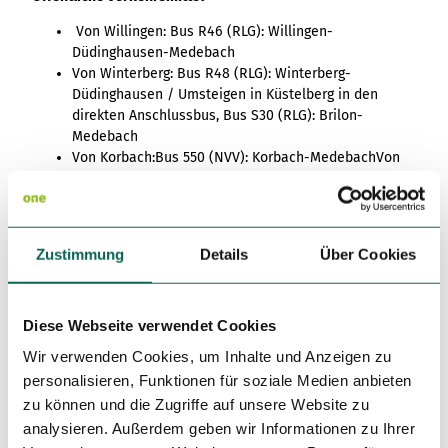
Von Willingen: Bus R46 (RLG): Willingen-
Düdinghausen-Medebach
Von Winterberg: Bus R48 (RLG): Winterberg-
Düdinghausen / Umsteigen in Küstelberg in den
direkten Anschlussbus, Bus S30 (RLG): Brilon-
Medebach
Von Korbach:Bus 550 (NVV): Korbach-MedebachVon
Frankenberg (Eder): Bus 530 (NVV): Frankenberg-
Lichtenfels-Medebach
Zustimmung
Details
Über Cookies
Weitere Infos / Links
www.medebach-touristik.de
Diese Webseite verwendet Cookies
Wir verwenden Cookies, um Inhalte und Anzeigen zu
Autor:in
personalisieren, Funktionen für soziale Medien anbieten
Andrea Hunold
zu können und die Zugriffe auf unsere Website zu
analysieren. Außerdem geben wir Informationen zu Ihrer
Organisation