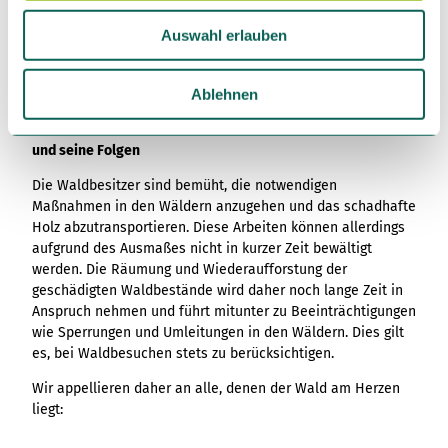
Trittsicherheit ist erforderlich.
u
Auswahl erlauben
Eventuelle Schwierigkeiten bei hohem Schnee von
s
November bis März.
w
a
Ablehnen
h
Aktuelle Information zu unseren Wäldern - Der Borkenkäfer
l
und seine Folgen
Die Waldbesitzer sind bemüht, die notwendigen
Maßnahmen in den Wäldern anzugehen und das schadhafte
Holz abzutransportieren. Diese Arbeiten können allerdings
aufgrund des Ausmaßes nicht in kurzer Zeit bewältigt
werden. Die Räumung und Wiederaufforstung der
geschädigten Waldbestände wird daher noch lange Zeit in
Anspruch nehmen und führt mitunter zu Beeinträchtigungen
wie Sperrungen und Umleitungen in den Wäldern. Dies gilt
es, bei Waldbesuchen stets zu berücksichtigen.
Wir appellieren daher an alle, denen der Wald am Herzen
liegt: