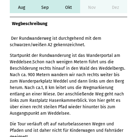
Variante 3
Variante 2
Aug
Sep
Okt
Nov
Dez
Variante 4
Variante 5
Wegbeschreibung
Der Rundwanderweg ist durchgehend mit dem
schwarzen/weißen A2 gekennzeichnet.
Startpunkt der Rundwanderung ist das Wanderportal am
Weddelsee.Schon nach wenigen Metern führt uns die
Beschilderung rechts hinauf in den Wald des Weddelbergs.
Nach ca. 900 Metern wandern wir nach rechts weiter bis
zum Wanderparkplatz Weddel und dann links um den Berg
herum. Nach ca.1, 8 km leitet uns die Wegmarkierung
entlang an einer Wiese. Der anschließende Weg geht nach
links zum Rastplatz Hasenkammerblick. Von hier geht es
über einen recht steilen Pfad wieder hinunter bis zum
Ausgangspunkt am Weddelsee.
Die Tour verläuft oft auf naturbelassenen Wegen und
Pfaden und ist daher nicht für Kinderwagen und Fahrräder
geeignet!