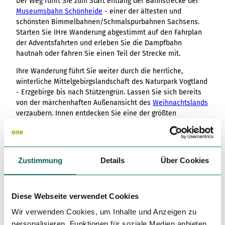
Der Weg führt Sie zum Start entlang der Bahnstrecke der
Museumsbahn Schönheide
- einer der ältesten und
schönsten Bimmelbahnen/Schmalspurbahnen Sachsens.
Starten Sie IHre Wanderung abgestimmt auf den Fahrplan
der Adventsfahrten und erleben Sie die Dampfbahn
hautnah oder fahren Sie einen Teil der Strecke mit.
Ihre Wanderung führt Sie weiter durch die herrliche,
winterliche Mittelgebirgslandschaft des Naturpark Vogtland
- Erzgebirge bis nach Stützengrün. Lassen Sie sich bereits
von der märchenhaften Außenansicht des
Weihnachtslands
verzaubern. Innen entdecken Sie eine der größten
Ausstellungen erzgebirgischer Handarbeitstradition der
Region.
Die Tour führt Sie weiter über gemütliche Wald- und
Zustimmung
Details
Über Cookies
Feldwege bis nach Rothenkirchen. Jedes jahr an den
Adventswochenenden locken die Wichteltage bei der
Drechslerei Kuhnert
mit offener Werkstatt, Basteln und
weihnachtslichen Leckereien viele Besucher an. Hier haben
Diese Webseite verwendet Cookies
Sie die Möglichkeit Drechslern udn Schnitzern über die
Wir verwenden Cookies, um Inhalte und Anzeigen zu
Schulter zu schauen, selbst zu basteln oder einen kleinen
personalisieren, Funktionen für soziale Medien anbieten