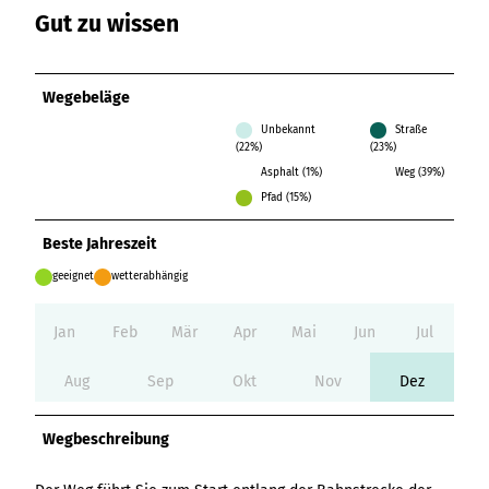
Gut zu wissen
Wegebeläge
Unbekannt
Straße
(22%)
(23%)
Asphalt (1%)
Weg (39%)
Pfad (15%)
Beste Jahreszeit
geeignet
wetterabhängig
Jan
Feb
Mär
Apr
Mai
Jun
Jul
Aug
Sep
Okt
Nov
Dez
Wegbeschreibung