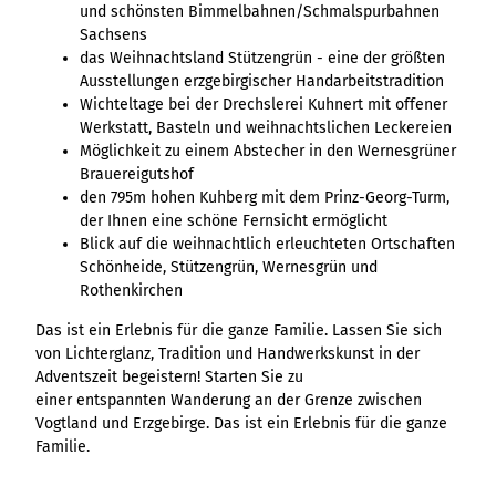
Ergebnisliste
Kachel &
Übersicht
und schönsten Bimmelbahnen/Schmalspurbahnen
Übersicht
Intelligenz trifft
Hambur
Variante 0
destination.epaper
Ergebnisliste: div
destination.tab
Kachelwand
Sachsens
Variante 0
Ergebnisliste
Content Creation:
ger
Variante 1
Filter zu Höhen
Übersicht
das Weihnachtsland Stützengrün - eine der größten
Variante 1
destination.guestcard
Der KI-Wizard und
Menü -
destination.teaserwall
Link-Liste
Ergebnisliste:
Ausstellungen erzgebirgischer Handarbeitstradition
3er-Raster
KI-Checker in
Variante
destination.highlight
individueller Filter
Wichteltage bei der Drechslerei Kuhnert mit offener
destination.tide
4er-Raster
Mediengalerie
one.data
3
"beste Reisezeit"
Werkstatt, Basteln und weihnachtslichen Leckereien
Übersicht
Kachel-Slider
destination.html
Hambur
destination.topspot
Mini-Teaser
Möglichkeit zu einem Abstecher in den Wernesgrüner
Variante 0
ger
Übersicht
Brauereigutshof
destination.imageclick
destination.trilogy
Variante 1
Silhouette
Menü -
Variante 0
den 795m hohen Kuhberg mit dem Prinz-Georg-Turm,
Übersicht
Variante 2
Variante
destination.language
Variante 1
destination.weather
der Ihnen eine schöne Fernsicht ermöglicht
Tabelle
Variante 0
4
Variante 3
Übersicht
Blick auf die weihnachtlich erleuchteten Ortschaften
destination.login
Variante 1
destination.youtube
Text und
Schönheide, Stützengrün, Wernesgrün und
Variante 0
Medien
destination.logo
Rothenkirchen
Variante 1
Variante 2
Vertikale
destination.mail
Das ist ein Erlebnis für die ganze Familie. Lassen Sie sich
Timeline
von Lichterglanz, Tradition und Handwerkskunst in der
destination.medialibrary
Übersicht
Adventszeit begeistern! Starten Sie zu
XXL-Galerie
Variante 0
einer entspannten Wanderung an der Grenze zwischen
destination.mediawall
Übersicht
Variante 1
Zitat
Vogtland und Erzgebirge. Das ist ein Erlebnis für die ganze
Variante 0
destination.multisearch
Übersicht
Variante 2
Familie.
Variante 1
Variante 0
Variante 3
Variante 2
Variante 1