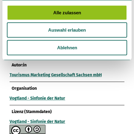
Toureigenschaften
g
s
Alle zulassen
Rundweg
a
u
Ausrüstung
Auswahl erlauben
s
Entsprechende Ausrüstung für eine Winterwanderung,
w
festes Schuhwerk, der Witterung entsprechende Kleidung,
a
Ablehnen
ggf. Taschenlampe
h
l
Autor:in
Tourismus Marketing Gesellschaft Sachsen mbH
Organisation
Vogtland - Sinfonie der Natur
Lizenz (Stammdaten)
Vogtland - Sinfonie der Natur