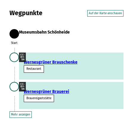
Variante 3
Variante 2
Variante 4
Wegpunkte
Auf der Karte anschauen
Variante 5
Museumsbahn Schönheide
Start
Start
CC-
BY-
SA
Wernesgrüner Brauschenke
Restaurant
CC-
BY-
SA
Wernesgrüner Brauerei
Brauereigaststätte
Mehr anzeigen