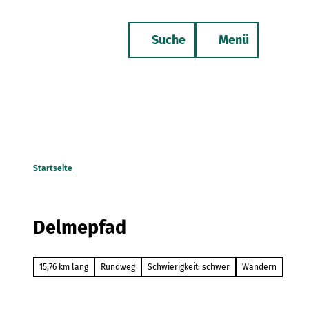
Z
u
Suche
Menü
m
Merkzettel
Telefon
I
n
h
a
l
t
Startseite
Delmepfad
15,76 km lang
Rundweg
Schwierigkeit: schwer
Wandern