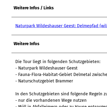
w
Weitere Infos / Links
a
h
l
Naturpark Wildeshauser Geest: Delmepfad (wil
Weitere Infos
Die Tour liegt in folgenden Schutzgebieten:
- Naturpark Wildeshauser Geest
- Fauna-Flora-Habitat-Gebiet Delmetal zwisc
- Naturschutzgebiet Brammer
In den Schutzgebieten sind folgende Regeln z
- nur die vorhandenen Wege nutzen
- Müll in Abfalleimern oder zu Hause entsorge