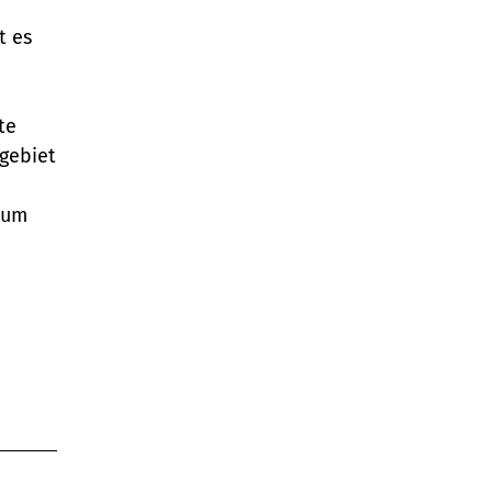
t es
te
gebiet
zum