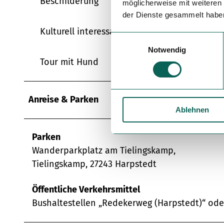
Beschilderung
möglicherweise mit weiteren
der Dienste gesammelt habe
Kulturell interessant
E
Notwendig
i
Tour mit Hund
n
w
i
l
Anreise & Parken
Ablehnen
l
i
g
Parken
u
Wanderparkplatz am Tielingskamp,
n
Tielingskamp, 27243 Harpstedt
g
s
Öffentliche Verkehrsmittel
a
Bushaltestellen „Redekerweg (Harpstedt)“ oder
u
s