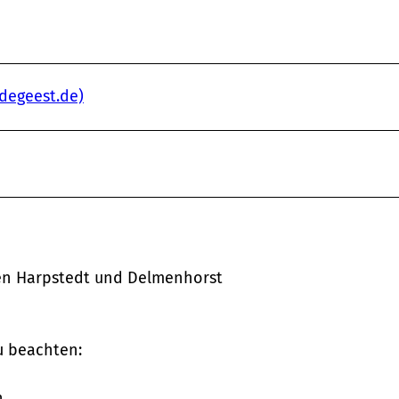
degeest.de)
hen Harpstedt und Delmenhorst
u beachten:
n