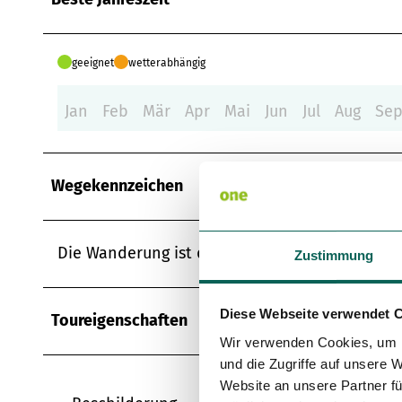
geeignet
wetterabhängig
Jan
Feb
Mär
Apr
Mai
Jun
Jul
Aug
Se
Wegekennzeichen
Die Wanderung ist durchgängig mit dem roten "
Zustimmung
Diese Webseite verwendet 
Toureigenschaften
Wir verwenden Cookies, um I
und die Zugriffe auf unsere 
Website an unsere Partner fü