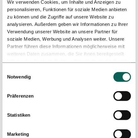
Kulturell interessant
Wir verwenden Cookies, um Inhalte und Anzeigen zu
personalisieren, Funktionen für soziale Medien anbieten
Autor:in
zu können und die Zugriffe auf unsere Website zu
analysieren. Außerdem geben wir Informationen zu Ihrer
Frank Polotzek
Verwendung unserer Website an unsere Partner für
soziale Medien, Werbung und Analysen weiter. Unsere
Organisation
Partner führen diese Informationen möglicherweise mit
Saarland
weiteren Daten zusammen, die Sie ihnen bereitgestellt
haben oder die sie im Rahmen Ihrer Nutzung der Dienste
Lizenz (Stammdaten)
gesammelt haben.
E
Notwendig
i
n
w
Präferenzen
i
l
l
Statistiken
In der Nähe
Auf der Karte anschauen
i
g
Marketing
u