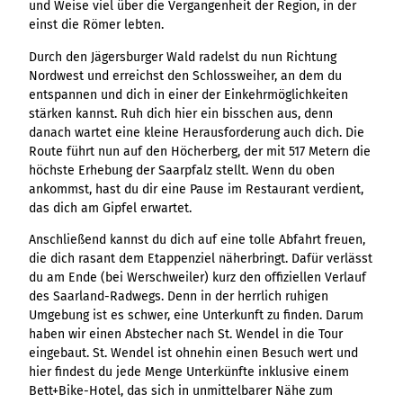
Ergebnisliste
und Weise viel über die Vergangenheit der Region, in der
Kachel &
Übersicht
Übersicht
Intelligenz trifft
Hambur
Variante 0
destination.epaper
einst die Römer lebten.
Ergebnisliste: div
destination.tab
Kachelwand
Variante 0
Ergebnisliste
Content Creation:
ger
Variante 1
Filter zu Höhen
Übersicht
Variante 1
destination.guestcard
Der KI-Wizard und
Menü -
destination.teaserwall
Durch den Jägersburger Wald radelst du nun Richtung
Link-Liste
Ergebnisliste:
3er-Raster
KI-Checker in
Variante
Nordwest und erreichst den Schlossweiher, an dem du
destination.highlight
individueller Filter
destination.tide
4er-Raster
Mediengalerie
one.data
3
entspannen und dich in einer der Einkehrmöglichkeiten
"beste Reisezeit"
Übersicht
Kachel-Slider
destination.html
stärken kannst. Ruh dich hier ein bisschen aus, denn
Hambur
destination.topspot
Mini-Teaser
Variante 0
danach wartet eine kleine Herausforderung auch dich. Die
ger
Übersicht
destination.imageclick
destination.trilogy
Variante 1
Silhouette
Route führt nun auf den Höcherberg, der mit 517 Metern die
Menü -
Variante 0
Übersicht
Variante 2
höchste Erhebung der Saarpfalz stellt. Wenn du oben
Variante
destination.language
Variante 1
destination.weather
Tabelle
Variante 0
ankommst, hast du dir eine Pause im Restaurant verdient,
4
Variante 3
Übersicht
destination.login
das dich am Gipfel erwartet.
Variante 1
destination.youtube
Text und
Variante 0
Medien
destination.logo
Variante 1
Anschließend kannst du dich auf eine tolle Abfahrt freuen,
die dich rasant dem Etappenziel näherbringt. Dafür verlässt
Variante 2
Vertikale
destination.mail
du am Ende (bei Werschweiler) kurz den offiziellen Verlauf
Timeline
destination.medialibrary
des Saarland-Radwegs. Denn in der herrlich ruhigen
Übersicht
XXL-Galerie
Umgebung ist es schwer, eine Unterkunft zu finden. Darum
Variante 0
destination.mediawall
Übersicht
haben wir einen Abstecher nach St. Wendel in die Tour
Variante 1
Zitat
Variante 0
eingebaut. St. Wendel ist ohnehin einen Besuch wert und
destination.multisearch
Übersicht
Variante 2
Variante 1
hier findest du jede Menge Unterkünfte inklusive einem
Variante 0
Variante 3
Bett+Bike-Hotel, das sich in unmittelbarer Nähe zum
Variante 2
Variante 1