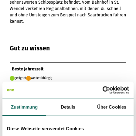
sehenswerten Schlossplatz befindet. Vom Bahnhof in St.
Variante 3
Variante 2
Wendel verkehren Regionalbahnen, mit denen du schnell
Variante 4
und ohne Umsteigen zum Beispiel nach Saarbrücken fahren
Variante 5
kannst.
Gut zu wissen
Beste Jahreszeit
geeignet
wetterabhängig
Jan
Feb
Mär
Apr
Mai
Jun
Jul
Zustimmung
Details
Über Cookies
Aug
Sep
Okt
Nov
Dez
Toureigenschaften
Diese Webseite verwendet Cookies