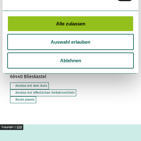
Veranstaltung
n
g
Sehenswertes
s
Alle zulassen
a
u
Touren
Auswahl erlauben
s
w
a
Ablehnen
Kontaktdaten
h
l
66440
Blieskastel
Anreise mit dem Auto
Anreise mit öffentlichen Verkehrsmitteln
Route planen
Copyright |
CC0