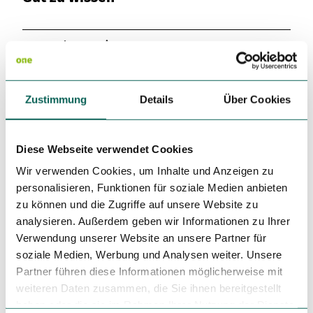
Variante 3
Variante 2
Variante 4
Variante 5
Ansprechpartner:in
Wald- und Wiesentour
Zustimmung
Details
Über Cookies
Autor:in
Grünes Binnenland
Diese Webseite verwendet Cookies
Organisation
Wir verwenden Cookies, um Inhalte und Anzeigen zu
Ostseefjord Schlei GmbH
personalisieren, Funktionen für soziale Medien anbieten
zu können und die Zugriffe auf unsere Website zu
Lizenz (Stammdaten)
analysieren. Außerdem geben wir Informationen zu Ihrer
Grünes Binnenland
Verwendung unserer Website an unsere Partner für
soziale Medien, Werbung und Analysen weiter. Unsere
Partner führen diese Informationen möglicherweise mit
weiteren Daten zusammen, die Sie ihnen bereitgestellt
haben oder die sie im Rahmen Ihrer Nutzung der Dienste