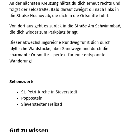
Ergebnisliste
Kachel &
Übersicht
An der nächsten Kreuzung hältst du dich erneut rechts und
Übersicht
Intelligenz trifft
Hambur
Variante 0
destination.epaper
Ergebnisliste: div
destination.tab
Kachelwand
folgst der Feldstraße. Bald darauf zweigst du nach links in
Variante 0
Ergebnisliste
Content Creation:
ger
Variante 1
Filter zu Höhen
Übersicht
die Straße Hoshoy ab, die dich in die Ortsmitte führt.
Variante 1
destination.guestcard
Der KI-Wizard und
Menü -
destination.teaserwall
Link-Liste
Ergebnisliste:
3er-Raster
KI-Checker in
Variante
Von dort aus geht es zurück in die Straße Am Schwimmbad,
destination.highlight
individueller Filter
destination.tide
4er-Raster
Mediengalerie
one.data
3
die dich wieder zum Parkplatz bringt.
"beste Reisezeit"
Übersicht
Kachel-Slider
destination.html
Hambur
destination.topspot
Mini-Teaser
Variante 0
Dieser abwechslungsreiche Rundweg führt dich durch
ger
Übersicht
destination.imageclick
destination.trilogy
idyllische Waldstücke, über Sandwege und durch die
Variante 1
Silhouette
Menü -
Variante 0
Übersicht
charmante Ortsmitte – perfekt für eine entspannte
Variante 2
Variante
destination.language
Variante 1
destination.weather
Tabelle
Wanderung!
Variante 0
4
Variante 3
Übersicht
destination.login
Variante 1
destination.youtube
Text und
Variante 0
Medien
destination.logo
Variante 1
Sehenswert
:
Variante 2
Vertikale
destination.mail
Timeline
St.-Petri-Kirche in Sieverstedt
destination.medialibrary
Übersicht
Poppostein
XXL-Galerie
Variante 0
Sieverstedter Freibad
destination.mediawall
Übersicht
Variante 1
Zitat
Variante 0
destination.multisearch
Übersicht
Variante 2
Variante 1
Variante 0
Variante 3
Variante 2
Gut zu wissen
Variante 1